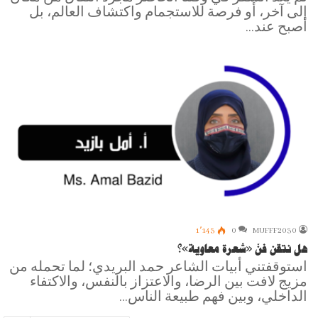
إلى آخر، أو فرصة للاستجمام واكتشاف العالم، بل
أصبح عند…
1٬143
0
MUFFF2030
هل نتقن فنّ «شعرة معاوية»؟
استوقفتني أبيات الشاعر حمد البريدي؛ لما تحمله من
مزيج لافت بين الرضا، والاعتزاز بالنفس، والاكتفاء
الداخلي، وبين فهم طبيعة الناس…