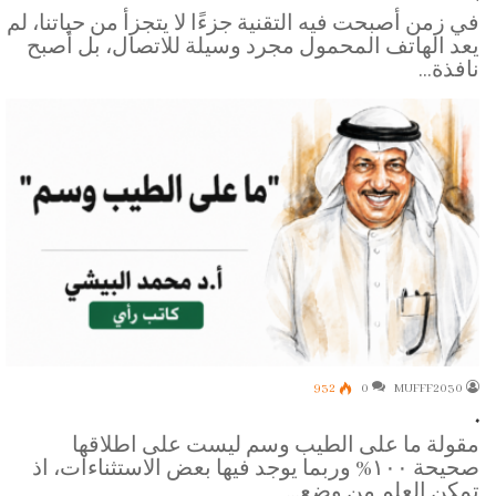
في زمن أصبحت فيه التقنية جزءًا لا يتجزأ من حياتنا، لم
يعد الهاتف المحمول مجرد وسيلة للاتصال، بل أصبح
نافذة…
932
0
MUFFF2030
.
مقولة ما على الطيب وسم ليست على اطلاقها
صحيحة ١٠٠% وربما يوجد فيها بعض الاستثناءات، اذ
تمكن العلم من وضع…