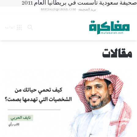
صحيفة سعودية تأسست في بريطانيا العام 2011
بريد الصحيفة - MUF2014S@GMAIL.COM
بحث
القائمة
عن
مقالات