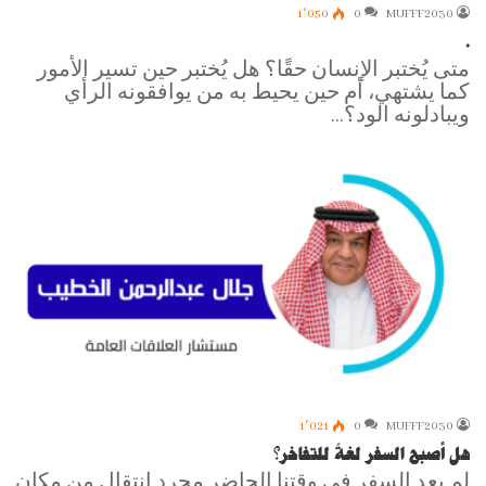
1٬050
0
MUFFF2030
.
متى يُختبر الإنسان حقًا؟ هل يُختبر حين تسير الأمور
كما يشتهي، أم حين يحيط به من يوافقونه الرأي
ويبادلونه الود؟…
1٬021
0
MUFFF2030
هل أصبح السفر لغةً للتفاخر؟
لم يعد السفر في وقتنا الحاضر مجرد انتقال من مكان