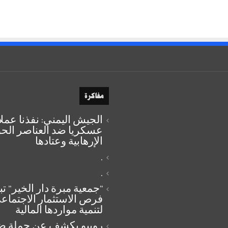
مفاكرة
الجيش اليمني: نفذنا عملا
عسكريا ضد العناصر الحو
الإرهابية وعتادها
.
.
“جمعية مبرة دار الخير” ت
فرص الاستثمار الاجتماع
لتنمية مواردها المالية
روبيو يكشف عن حملة 