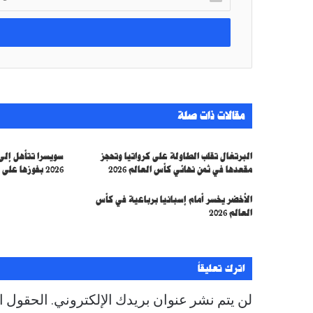
د
خ
ل
ب
ر
ي
د
ك
مقالات ذات صلة
ا
ل
إ
البرتغال تقلب الطاولة على كرواتيا وتحجز
ل
مقعدها في ثمن نهائي كأس العالم 2026
2026 بفوزها على الجزائر
ك
ت
الأخضر يخسر أمام إسبانيا برباعية في كأس
ر
العالم 2026
و
ن
ي
اترك تعليقاً
لن يتم نشر عنوان بريدك الإلكتروني.
الحقول ال