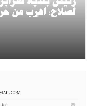
رئيس بلدية طرابز
لصلاح: اهرب من حر
مصر.. والأرض علينا
MAIL.COM
أ