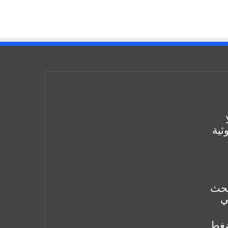
ثية
بحث
ي
ضغط