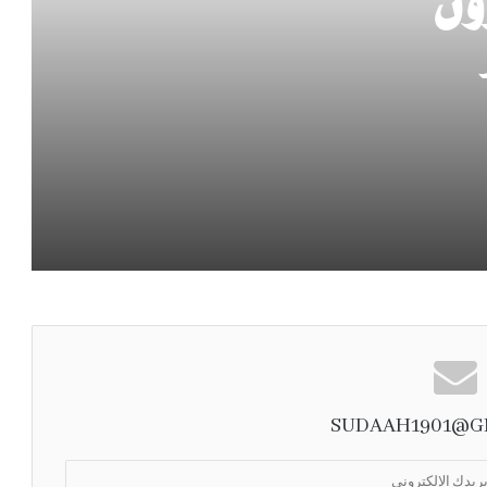
ون
مدير بشكتاش بغضب: أغلقنا ملف صلاح ووضعناه
على “الرف”
ملاعب الأحياء في مكة المكرمة.. وجهة للشباب
ومنصة لاكتشاف المواهب
أردوغان يتدخل في مفاوضات بشكتاش مع محمد
صلاح
حسام حسن: سأقاطع كأس العالم بعد ظلم مصر
في مباراة الأرجنتين
SUDAAH1901@G
قضية بالوغون.. لوكاكو يسخر من ترامب ويقلد
رقصته أمام إنفانتينو