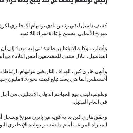
رئيس توتنهام يكشف عن بند يتيح إعادة شراء ها
كشف دانييل ليفي رئيس نادي توتنهام الإنجليزي لكرة ا
ميونخ الألماني، يسمح بإعادة شراء اللاعب.
وأشارت وكالة الأنباء البريطانية “بي إيه ميديا” إلى
التفاصيل، خلال منتدى للمشجعين أمس الثلاثاء مع أنج
وأنهى هاري كين، الهداف التاريخي لتوتنهام، ارتباطا د
أغسطس الماضي بعقد تبلغ قيمته نحو 100 مليون جنيه إسترليني (123 مليون دولار).
وطولب ليفي ببيع المهاجم الدولي الإنجليزي من أجل ت
في العام المقبل.
وحقق هاري كين بداية قوية مع بايرن ميونخ وسجل أ
المباراة المرتقبة أمام مانشستر يونايتد الإنجليزي الي