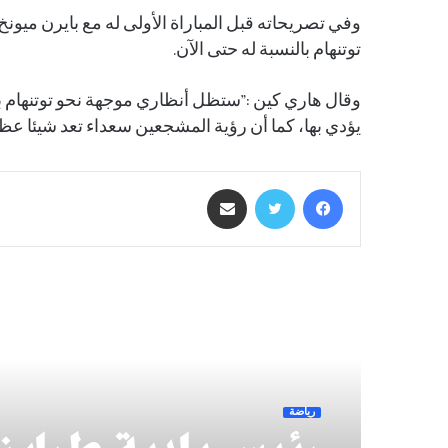
وفي تصريحاته قبل المباراة الأولى له مع بايرن ميو
توتنهام بالنسبة له حتى الآن.
وقال هاري كين :”ستظل أنظاري موجهة نحو توتنهام بقي
يؤدي بها، كما أن رؤية المشجعين سعداء تعد شيئا عظيم
فيسبوك
تويتر
مشاركة عبر البريد
أقرأ التالي
رياضة