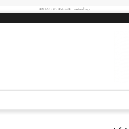
بريد الصحيفة - MUF2014S@GMAIL.COM