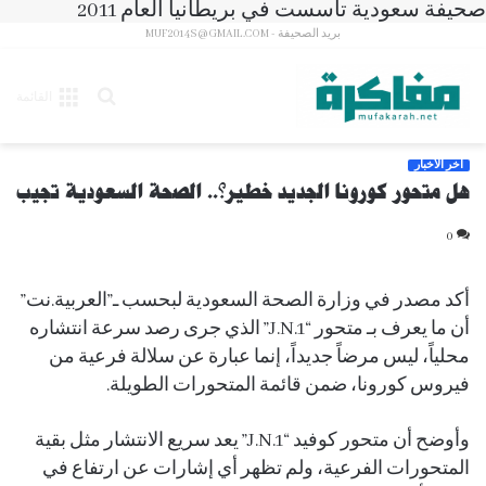
صحيفة سعودية تأسست في بريطانيا العام 2011
بريد الصحيفة - MUF2014S@GMAIL.COM
بحث
القائمة
عن
آخر الأخبار
هل متحور كورونا الجديد خطير؟.. الصحة السعودية تجيب
0
أكد مصدر في وزارة الصحة السعودية لبحسب ـ”العربية.نت”
أن ما يعرف بـ متحور “J.N.1” الذي جرى رصد سرعة انتشاره
محلياً، ليس مرضاً جديداً، إنما عبارة عن سلالة فرعية من
فيروس كورونا، ضمن قائمة المتحورات الطويلة.
وأوضح أن متحور كوفيد “J.N.1” يعد سريع الانتشار مثل بقية
المتحورات الفرعية، ولم تظهر أي إشارات عن ارتفاع في