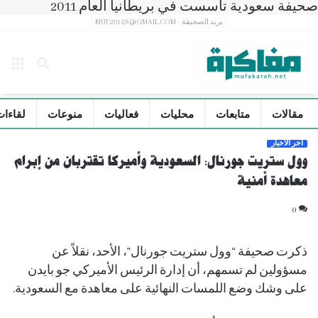
صحيفة سعودية تأسست في بريطانيا العام 2011
بريد الصحيفة - MUF2014S@GMAIL.COM
بحث
الق
عن
مقالات
متابعات
محليات
فعاليات
منوعات
لقاءات
آخر الأخبار
وول ستريت جورنال: السعودية وأميركا تقتربان من إبرام
معاهدة أمنية
0
ذكرت صحيفة “وول ستريت جورنال”، الأحد، نقلاً عن
مسؤولين لم تسمهم، أن إدارة الرئيس الأميركي جو بايدن
على وشك وضع اللمسات النهائية على معاهدة مع السعودية.