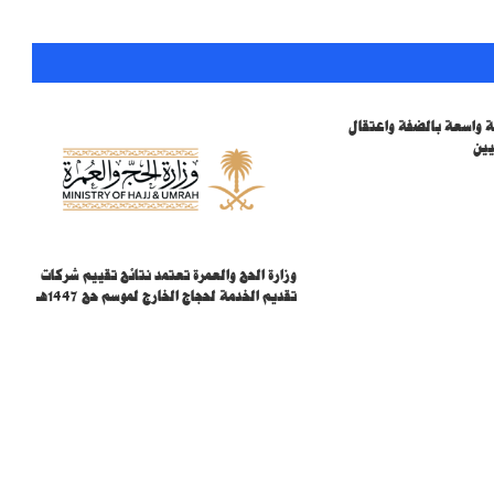
الجنسيات
المملكة تُرسِّخ مكانتها وجهةً عالميةً للأحداث
العلمية المتخصصة باستضافة أولمبياد العلوم
النووية الدولي
ية واسعة بالضفة واعتقال
يين
وزير الخارجية خلال لقائه نظيره الأردني:
الإجراءات الإسرائيلية الأحادية باطلة وحماية
القدس ركيزة أساسية لأي سلام
نائب وزير الخارجية يجري اتصالًا هاتفيًا بوكيل
وزارة الحج والعمرة تعتمد نتائج تقييم شركات
وزارة الخارجية الأمريكية للشؤون الإدارية
تقديم الخدمة لحجاج الخارج لموسم حج 1447هـ
خالد بن سلمان: «اتفاقية مكة» تؤسس لشراكة
دفاعية طويلة المدى وتعزز الردع والتكامل
«اتفاقية مكة» تستفز برلمانيا إيرانيا.. هجومه
على الرياض يتجاهل شراكة أنقرة وإسلام آباد