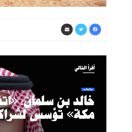
فيسبوك
تويتر
مشاركة عبر البريد
أقرأ التالي
متابعات
خالد بن سلمان: «اتف
مكة» تؤسس لشراك
دفاعية طويلة المد