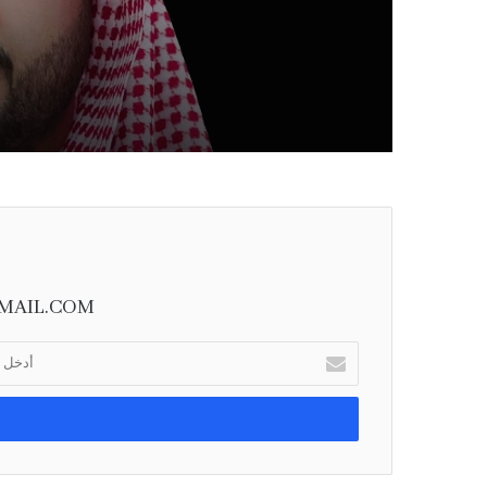
وتعزز الردع والتكا
MAIL.COM
أ
د
خ
ل
ب
ر