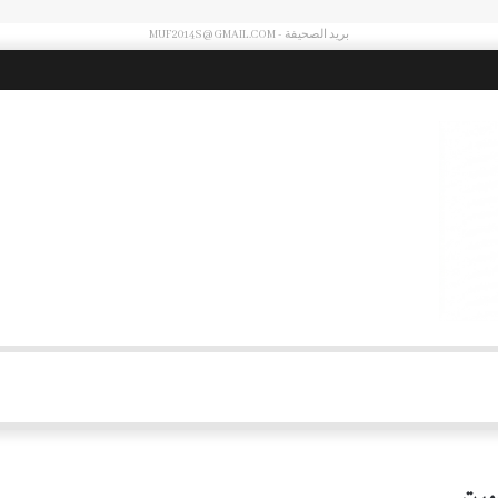
بريد الصحيفة - MUF2014S@GMAIL.COM