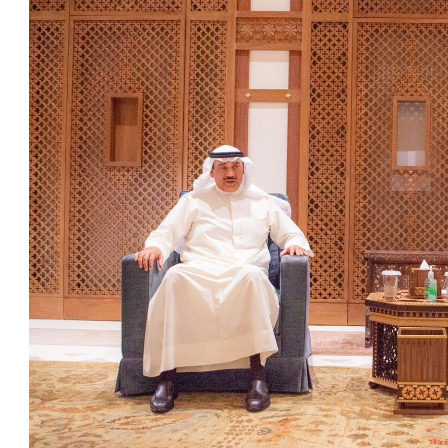
اليمن: الدفاعات الجوية أسقطت مسيّرات أطلقها
الحوثي فوق مأرب
مجلس التعاون يدين استهداف نجران: أمن
السعودية جزء لا يتجزأ من أمن دول المجلس
وزارة الدفاع تعين اللواء البحري الركن عبد الله
الشهري قائداً للتحالف البحري الدفاعي متعدد