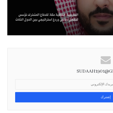
مل
الخارجية: اتفاقية مكة للدفاع المشترك تؤسس
لتكامل دفاعي وردع استراتيجي بين الدول الثلاث
مزاعم روسية بتورط الناتو في توجيه ضربات
أوكرانية ضد منشآت نفط روسية
اليمن: الدفاعات الجوية أسقطت مسيّرات أطلقها
الحوثي فوق مأرب
SUDAAH1901@G
مجلس التعاون يدين استهداف نجران: أمن
السعودية جزء لا يتجزأ من أمن دول المجلس
وزارة الدفاع تعين اللواء البحري الركن عبد الله
الشهري قائداً للتحالف البحري الدفاعي متعدد