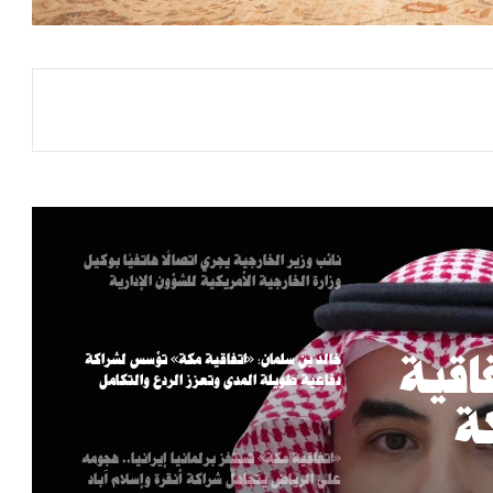
الجنسيات
المملكة تُرسِّخ مكانتها وجهةً عالميةً للأحداث
العلمية المتخصصة باستضافة أولمبياد العلوم
النووية الدولي
وزير الخارجية خلال لقائه نظيره الأردني:
الإجراءات الإسرائيلية الأحادية باطلة وحماية
القدس ركيزة أساسية لأي سلام
نائب وزير الخارجية يجري اتصالًا هاتفيًا بوكيل
وزارة الخارجية الأمريكية للشؤون الإدارية
اقية
خالد بن سلمان: «اتفاقية مكة» تؤسس لشراكة
دفاعية طويلة المدى وتعزز الردع والتكامل
ة
«اتفاقية مكة» تستفز برلمانيا إيرانيا.. هجومه
ى
على الرياض يتجاهل شراكة أنقرة وإسلام آباد