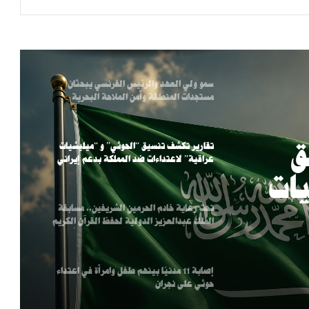
سمو ولي العهد يبحث مع الرئيس التركي
العلاقات الثنائية وتطورات الأوضاع في المنطقة
سمو ولي العهد والرئيس الفرنسي يبحثان
مستجدات المنطقة وأمن الملاحة البحرية
ق
تقارير تكشف تنسيق “الحوثي” و “ميليشيات
عراقية” لاعتداءات ضد المملكة بدعم إيراني
يات
تحت رعاية خادم الحرمين الشريفين.. مسابقة
 ضد
الملك عبدالعزيز الدولية لحفظ القرآن الكريم
وتلاوته وتفسيره في دورتها الـ (46) تبدأ اليوم
ي
في مكة المكرمة
إصابة 11 مدنيًا بينهم طفل وامرأة في اعتداء
حوثي على نجران