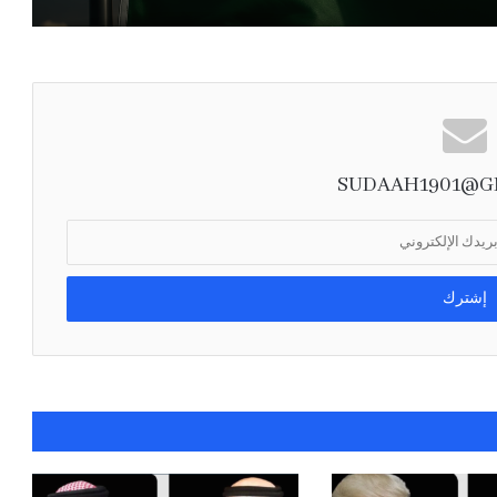
اللواء المالكي: التهديدات البحرية تمس أمن
العالم.. والتحالف يحمي الملاحة وناقلات النفط
بيان مشترك لثماني دول يدين الانتهاكات
الإسرائيلية في غزة ويدعو إلى إجراءات دولية
لوقفها
SUDAAH1901@G
مصدر سعودي مسؤول ينفي إجراء أي محادثات مع
الحوثيين في مسقط أو عبر أي وسيط
صدور أمر سام بالموافقة على تعيين أعضاء
مجالس مناطق المملكة في دورتها الثامنة لمدة
أربع سنوات
أرامكو: الهجمات على بعض المرافق لم تؤثر
جوهريًا على المركز المالي.. وموثوقية الإمدادات
عند 98.4% خلال الربع الثاني