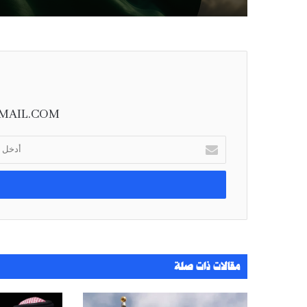
MAIL.COM
أ
د
خ
ل
ب
ر
ي
د
ك
مقالات ذات صلة
ا
ل
إ