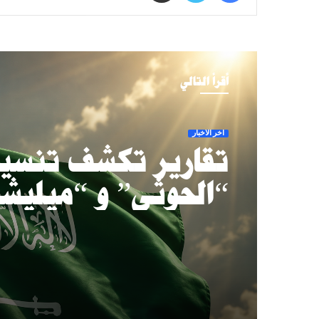
أقرأ التالي
آخر الأخبار
تقارير تكشف تنسي
“الحوثي” و “ميليش
عراقية” لاعتداءات
المملكة بدعم إيران