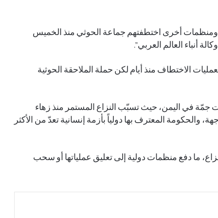
ة ومنظمات أخرى اختطفتهم جماعة الحوثي منذ الخميس
ة أنباء العالم العربي”.
بيان مشترك لثماني دول يدين الانتهاكات
الإسرائيلية في غزة ويدعو إلى إجراءات دولية
يات الاختطاف منذ أيام لكن حملة الملاحقة الحوثية
لوقفها
مصدر سعودي مسؤول ينفي إجراء أي محادثات مع
 جمّة في اليمن، حيث تسبّب النزاع المستمر منذ زهاء
الحوثيين في مسقط أو عبر أي وسيط
 والحكومة المعترف بها دولياً بأزمة إنسانية تعدّ من الأكثر
صدور أمر سام بالموافقة على تعيين أعضاء
مجالس مناطق المملكة في دورتها الثامنة لمدة
زاع، ما دفع منظمات دولية إلى تعليق عملياتها أو سحب
أربع سنوات
أرامكو: الهجمات على بعض المرافق لم تؤثر
جوهريًا على المركز المالي.. وموثوقية الإمدادات
عند 98.4% خلال الربع الثاني