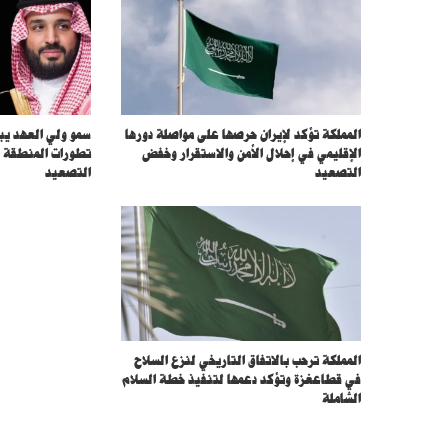
ل
ك
ت
ر
و
ن
ي
المملكة تؤكد لإيران حرصها على مواصلة دورها
سمو ولي العهد يب
الإقليمي في إحلال الأمن والاستقرار وخفض
تطورات المنطقة و
التصعيد
التصعيد
المملكة ترحب بالاتفاق التاريخي لنزع السلاح
في قطاعغزة وتؤكد دعمها لتنفيذ خطة السلام
الشاملة