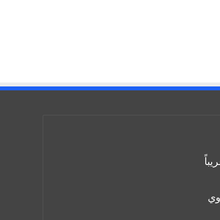
باً
وي