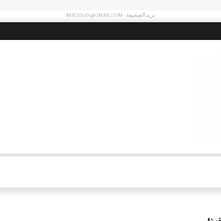
بريد الصحيفة - MUF2014S@GMAIL.COM