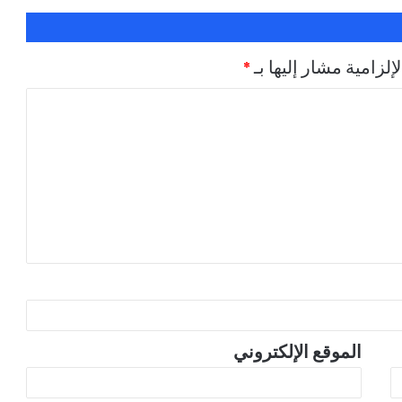
اللواء المالكي: التهديدات البحرية تمس أمن
العالم.. والتحالف يحمي الملاحة وناقلات النفط
إلزامية مشار إليها بـ
*
الموقع الإلكتروني