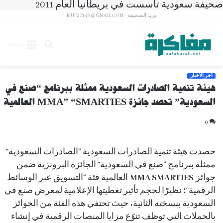
صحيفة سعودية تأسست في بريطانيا العام 2011
بريد الصحيفة - MUF2014S@GMAIL.COM
بحث
القائمة
عن
آخر الأخبار
هيئة تنمية الصادرات السعودية ممثلة ببرنامج “صنع في
السعودية” تحصد جائزة MMA” “SMARTIES العالمية
0
حصدت هيئة تنمية الصادرات السعودية “الصادرات السعودية”
ممثلة ببرنامج “صنع في السعودية” الجائزة البرونزية ضمن
جوائز
MMA SMARTIES
العالمية فئة “التسويق عبر الوسائط
الرقمية”؛ نظيرًا لحجم تأثير تغطيتها الإعلامية لمعرض صنع في
السعودية بنسخته الثانية، حيث تحتفي هذه الفئة من الجوائز
بالحملات التي توظف تنوّع مزايا المنصات الرقمية في إنشاء