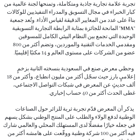
تجربة علامة تجارية جاذبة ومتكاملة، وتمنحها لجنة عالمية من
كبار الخبراء في مجال التسويق والمدراء التنفيذيين للوكالات
بناءً على عدد من المعايير الدقيقة لقياس الأداء. وتُعد جمعية
“
MMA
” المانحة للجائزة بمثابة الرابطة التجارية التسويقية
الوحيدة التي تجمع بين النظام البيئي الكامل للمسوقين
ومقدمي الخدمات التقنية والموردين، وتضم أكثر من 800
عضو من الشركات على مستوى العالم و 14 مكتبًا إقليميًا.
وحظي معرض صنع في السعودية بنسخته الثانية بزخمٍ
إعلاميٍ بارز حيث سجّل أكثر من مليون انطباع، وأكثر من 18
ألف حديثٍ عن المعرض في شبكات التواصل الاجتماعي،
غطى الحدث أكثر من 40 حساب إخباري.
يذكر أن المعرض قدّم تجربة ثرية للزائر حول الصناعات
الوطنية لدفع الولاء والطلب على المنتج الوطني بشكل يسهم
في جعله خيارًا مفضلًا لدى المستهلك المحلي والعالمي شارك
فيه أكثر من 100 شركة وطنية ووقّعت على هامشه أكثر من