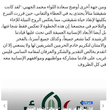
ومن جهة أخرى أوضح سعادة اللواء محمد الجهني: “لقد كانت
شقيقتنا مثالاً يحتذى به في العطاء والتفاني، حين قررت التبرع
بكليتها لإنقاذ حياة شقيقتي، مما يعكس الروح النبيلة للإخاء
والتلاحم في مجتمعنا. إن هذه الخطوة لا تعكس فقط شجاعتها،
بل أيضا الأبعاد الإنسانية العميقة التي تحث عليها قيادتنا
الرشيدة. كما نشعر جميعاً، وكذلك جميع أسرنا، بالفخر
والامتنان لتكريم خادم الحرمين الشريفين لها ولا يسعني إلا ان
اتقدم بخالص التقدير والشكر والعرفان لمقامه السامي فليس
غريب على قادتنا مشاركة مواطنيهم ومواقفهم الإنسانية معه
في كل الظروف
منوعات
أول شراكة من نوعها.. “نرعاك” وتجمع الحدود