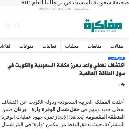
صحيفة سعودية تأسست في بريطانيا العام 2011
بريد الصحيفة - MUF2014S@GMAIL.COM
بحث
الق
عن
مقالات
متابعات
محليات
فعاليات
منوعات
لقاءات
آخر الأخبار
اكتشاف نفطي واعد يعزز مكانة السعودية والكويت في
سوق الطاقة العالمية
0
أعلنت المملكة العربية السعودية ودولة الكويت عن اكتشاف
نفطي جديد ومهم في
حقل شمال الوفرة وارة – برقان
ضمن
المنطقة المقسومة
. يُعد هذا الإنجاز ثمرة جهود عمليات الوفرة
المشتركة، حيث تدفق النفط من مكمن “وارة” في البئر شمال