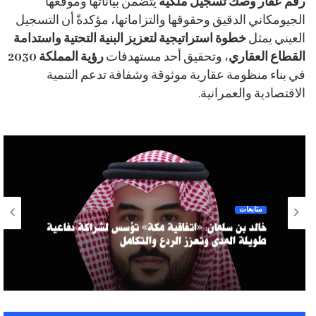
رقم عقار وصك تسجيل ملكية
يتضمن بياناتها وموقعها
الجيومكاني الدقيق وحقوقها والتزاماتها، مؤكدةً أن التسجيل
العيني يمثل
خطوة استراتيجية لتعزيز البنية التحتية واستدامة
القطاع العقاري
، وتحقيق أحد مستهدفات
رؤية المملكة 2030
في بناء منظومة عقارية موثوقة وشفافة تدعم التنمية
الاقتصادية والعمرانية.
متابعات
خالد بن سلمان: «اتفاقية مكة» تؤسس لشراكة دفاعية
طويلة المدى وتعزز الردع والتكامل