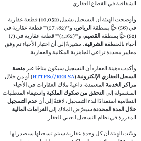
الشفافية في القطاع العقاري.
وأوضحت الهيئة أن التسجيل يشمل
(10,052)
قطعة عقارية
في
(56)
حيًّا بمنطقة
الرياض
، و**(27,482)** قطعة عقارية في
(52)
حيًّا بمنطقة
القصيم
، و**(4,162)** قطعة عقارية في
(7)
أحياء بالمنطقة
الشرقية
، مشيرةً إلى أن اختيار الأحياء تم وفق
معايير محددة تراعي الجاهزية المكانية والعقارية.
وأكدت «هيئة العقار» أن التسجيل سيكون متاحًا عبر
منصة
السجل العقاري الإلكترونية (
HTTPS://RER.SA
)
أو من خلال
مراكز الخدمة
المعتمدة، داعيةً ملاك العقارات في الأحياء
المشمولة إلى
التحقق من صكوك الملكية
واستيفاء المتطلبات
النظامية استعدادًا لبدء التسجيل، لافتةً إلى أن
عدم التسجيل
خلال المدة المحددة
سيعرّض الملاك إلى
الغرامات المالية
المقررة في نظام التسجيل العيني للعقار.
وبيّنت الهيئة أن كل وحدة عقارية سيتم تسجيلها سيصدر لها