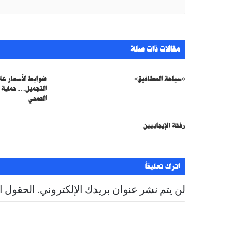
ر
ي
د
ك
مقالات ذات صلة
ا
ل
إ
«سياحة المطافيق»
ضوابط لأسعار علا
ل
التجميل… حماية ل
ك
الصحي
ت
ر
رفقة الإيجابيين
و
ن
ي
اترك تعليقاً
لن يتم نشر عنوان بريدك الإلكتروني.
الحقول ال
ا
ل