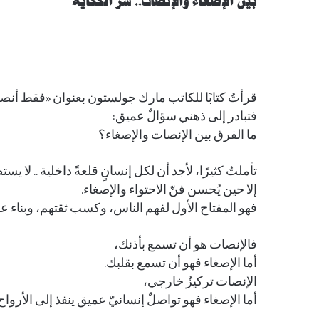
بين الإصغاء والإنصات.. سرّ الحكاية
قرأتُ كتابًا للكاتب مارك جولستون بعنوان «فقط أن
فتبادر إلى ذهني سؤالٌ عميق:
ما الفرق بين الإنصات والإصغاء؟
تأملتُ كثيرًا، لأجد أن لكل إنسانٍ قلعةً داخلية .. لا ي
إلا حين يُحسن فنّ الاحتواء والإصغاء.
فهو المفتاح الأول لفهم الناس، وكسب ثقتهم، وبناء ع
فالإنصات هو أن تسمع بأذنك،
أما الإصغاء فهو أن تسمع بقلبك.
الإنصات تركيزٌ خارجي،
أما الإصغاء فهو تواصلٌ إنسانيّ عميق ينفذ إلى الأرواح