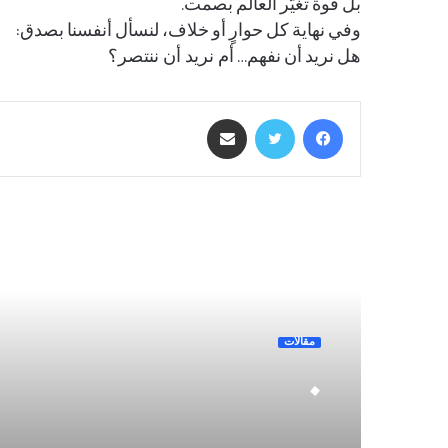
بل قوة تغيّر العالم بصمت.
وفي نهاية كل حوارٍ أو خلاف، لنسأل أنفسنا بصدق:
هل نريد أن نفهم… أم نريد أن ننتصر؟
فيسبوك
تويتر
مشاركة عبر البريد
أقرأ التالي
مقالات
.