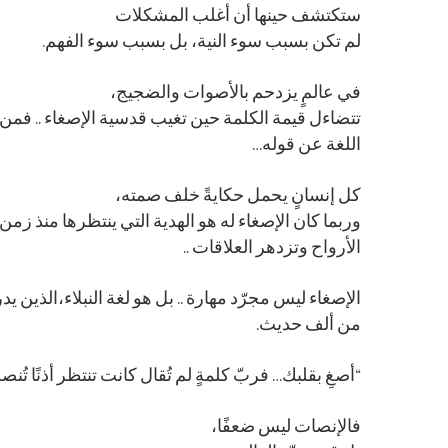
ستكتشف حينها أن أغلب المشكلات
لم تكن بسبب سوء النية، بل بسبب سوء الفهم.
في عالمٍ يزدحم بالأصوات والضجيج،
تتضاءل قيمة الكلمة حين تغيب قدسية الإصغاء .. فمن يُ
اللغة عن قوله…
كل إنسانٍ يحمل حكايةً خلف صمته،
وربما كان الإصغاء له هو الهدية التي ينتظرها منذ زمن… فل
الأرواح وتزدهر العلاقات ..
الإصغاء ليس مجرّد مهارة .. بل هو لغة النبلاء،الذين 
من ألف حديث.
“أصغِ بقلبك… فربّ كلمةٍ لم تُقال كانت تنتظر أذنًا تُن
فالإنصات ليس ضعفًا،