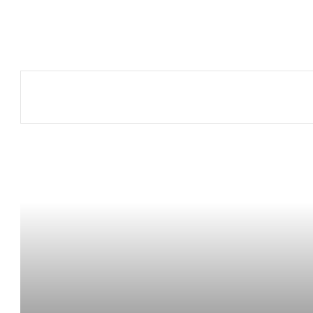
.
.
.
.
.