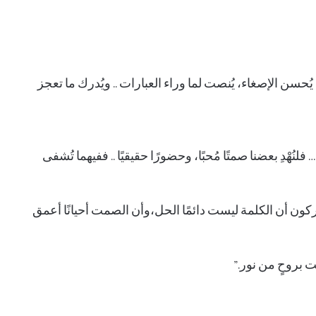
حسن الإصغاء، يُنصت لما وراء العبارات .. ويُدرك ما تعجز
نُهْدِ بعضنا صمتًا مُحبًا، وحضورًا حقيقيًا .. ففيهما تُشفى
يدركون أن الكلمة ليست دائمًا الحل،وأن الصمت أحيانًا أعمق
صت بروحٍ من نور.”