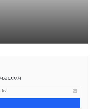
MAIL.COM
أ
د
خ
ل
ب