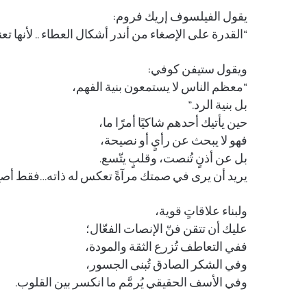
يقول الفيلسوف إريك فروم:
“القدرة على الإصغاء من أندر أشكال العطاء .. لأنها ت
ويقول ستيفن كوفي:
“معظم الناس لا يستمعون بنية الفهم،
بل بنية الرد.”
حين يأتيك أحدهم شاكيًا أمرًا ما،
فهو لا يبحث عن رأيٍ أو نصيحة،
بل عن أذنٍ تُنصت، وقلبٍ يتّسع.
يريد أن يرى في صمتك مرآةً تعكس له ذاته…فقط أصغِ
ولبناء علاقاتٍ قوية،
عليك أن تتقن فنّ الإنصات الفعّال؛
ففي التعاطف تُزرع الثقة والمودة،
وفي الشكر الصادق تُبنى الجسور،
وفي الأسف الحقيقي يُرمَّم ما انكسر بين القلوب.