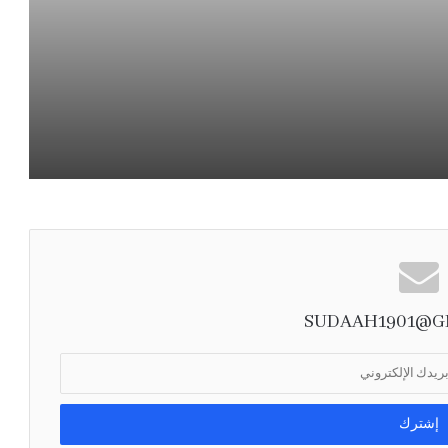
.
.
.
هل أصبح السفر لغةً للتفاخر؟
هل نتقن فنّ «شعرة معاوية»؟
SUDAAH1901@G