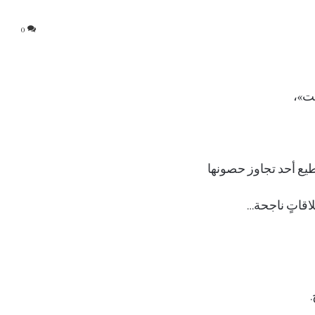
0
صت»،
ستطيع أحد تجاوز حصونها
لاقاتٍ ناجحة…
.