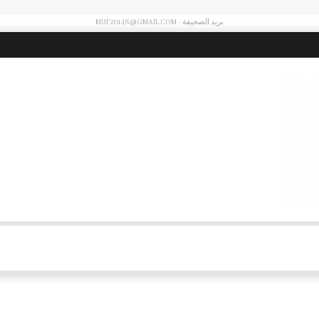
بريد الصحيفة - MUF2014S@GMAIL.COM