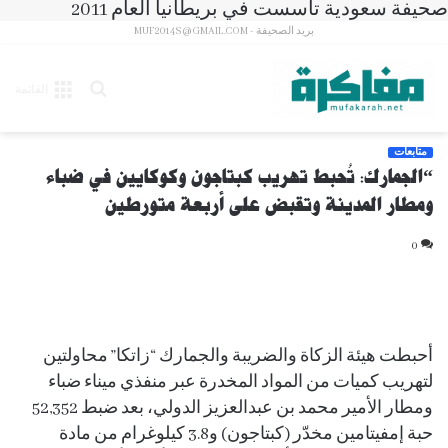
صحيفة سعودية تأسست في بريطانيا العام 2011
بريد الصحيفة - MUF2014S@GMAIL.COM
بحث
القائمة
عن
متابعات
“الجمارك: تُحبط تهريب كبتاجون وكوكايين في ضباء
ومطار المدينة وتقبض على أربعة متورطين
0
أحبطت هيئة الزكاة والضريبة والجمارك “زاتكا” محاولتين
لتهريب كميات من المواد المخدرة عبر منفذي ميناء ضباء
ومطار الأمير محمد بن عبدالعزيز الدولي، بعد ضبط 52,352
حبة إمفيتامين مخدّر (كبتاجون) و3.8 كيلوغرام من مادة