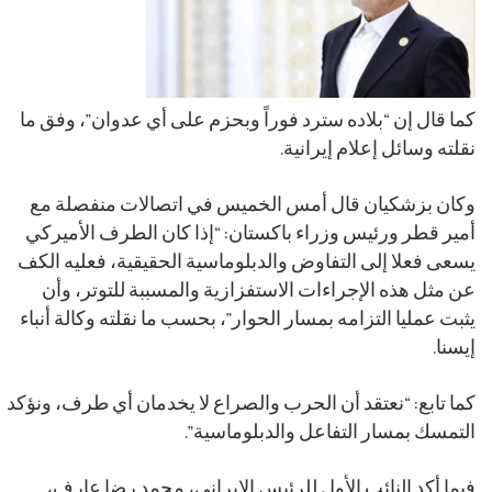
كما قال إن “بلاده سترد فوراً وبحزم على أي عدوان”، وفق ما
نقلته وسائل إعلام إيرانية.
وكان بزشكيان قال أمس الخميس في اتصالات منفصلة مع
أمير قطر ورئيس وزراء باكستان: “إذا كان الطرف الأميركي
يسعى فعلا إلى التفاوض والدبلوماسية الحقيقية، فعليه الكف
عن مثل هذه الإجراءات الاستفزازية والمسببة للتوتر، وأن
يثبت عمليا التزامه بمسار الحوار”، بحسب ما نقلته وكالة أنباء
إيسنا.
كما تابع: “نعتقد أن الحرب والصراع لا يخدمان أي طرف، ونؤكد
التمسك بمسار التفاعل والدبلوماسية”.
فيما أكد النائب الأول للرئيس الإيراني، محمد رضا عارف،