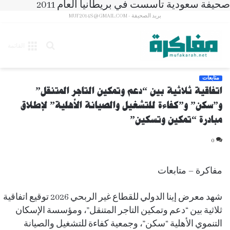
صحيفة سعودية تأسست في بريطانيا العام 2011
بريد الصحيفة - MUF2014S@GMAIL.COM
بحث
القائمة
عن
متابعات
اتفاقية ثلاثية بين “دعم وتمكين التاجر المتنقل”
و”سكن” و”كفاءة للتشغيل والصيانة الأهلية” لإطلاق
مبادرة “تمكين وتسكين”
0
مفاكرة – متابعات
شهد معرض إينا الدولي للقطاع غير الربحي 2026 توقيع اتفاقية
ثلاثية بين “دعم وتمكين التاجر المتنقل”، ومؤسسة الإسكان
التنموي الأهلية “سكن”، وجمعية كفاءة للتشغيل والصيانة