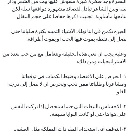
البصرة وجد صخرة كبيرة منقوش عليها بيت من الشعر ودار
بينه وبين الشاعر تبادل لقصائد مشهوره دوافعها نبيله لكن
نتاىجها مأساوية- تجنبت ذكرها حفاظا على حجم المقال-
العبره تكمن في اننا نهلك الاشياء الثمينه بكثرة طلباتنا حتى
نصل إلى نقطه يموت فيها الحب او يموت أطرافه.
وعليه يجب ان نعي هذه الحقيقه ونتعامل مع من حب بعدد من
الاستراتيجيات ومن ذلك:
١- الحرص على الاقتصاد وضبط الكميات في توقعاتنا
ومشاعرنا وطلباتنا ممن نحب ونحرص ان لا نصل إلى درجة
الغلو..
٢- الاحساس بالتبعات التي حتما ستحصل إذا تركت النفس
على هواها حتى لو كانت النوايا سليمة .
٣- التوقف عن استخدام المفردات المهلكه مثل: العشق.