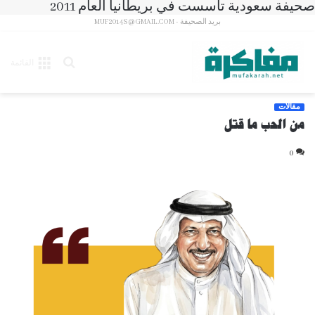
صحيفة سعودية تأسست في بريطانيا العام 2011
بريد الصحيفة - MUF2014S@GMAIL.COM
بحث
القائمة
عن
مقالات
من الحب ما قتل
0