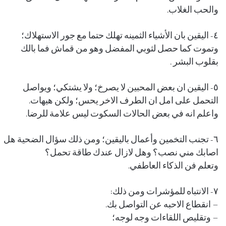
والحب الغلاب.
٤- اليقين بان الأشياء الثمينه تهلك حتما مع جور الاستهلاك؛
وتموت كما حصل لثوبي المفضل وهو من قماش فما بالك
بقلوب البشر .
٥- اليقين ان بعض المحبين لا يصرخ؛ ولا يشتكي؛ ويواصل
التحمل على امل ان الطرف الاخر يحس؛ ولكن هيهات.
واعلم انه في بعض الحالات السكوت ليس علامة للرضا.
٦- تجنب التخمين وأعمال باليقين؛ ومن ذلك سؤال الضحية هل
اصابك مني نصب؟ وهل لازال عندك طاقة تحمل؟
وتعلم فن الذكاء العاطفي.
٧- الانتباه للمؤشرات ومن ذلك:
– انقطاع الاحبه عن التواصل بك.
– وتقليص اللقاءات وجه لوجه؛