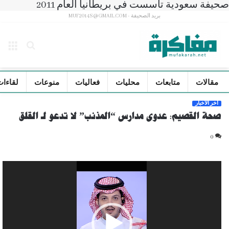
صحيفة سعودية تأسست في بريطانيا العام 2011
بريد الصحيفة - MUF2014S@GMAIL.COM
بحث
الق
عن
مقالات
متابعات
محليات
فعاليات
منوعات
لقاءات
آخر الأخبار
صحة القصيم: عدوى مدارس “المذنب” لا تدعو لـ القلق
0
مشغل
الفيديو