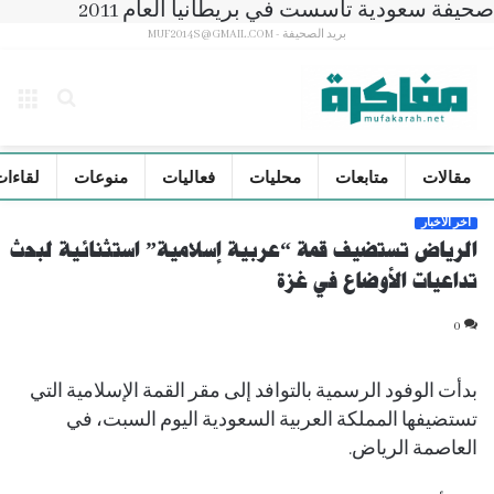
صحيفة سعودية تأسست في بريطانيا العام 2011
بريد الصحيفة - MUF2014S@GMAIL.COM
بحث
الق
عن
مقالات
متابعات
محليات
فعاليات
منوعات
لقاءات
آخر الأخبار
الرياض تستضيف قمة “عربية إسلامية” استثنائية لبحث
تداعيات الأوضاع في غزة
0
بدأت الوفود الرسمية بالتوافد إلى مقر القمة الإسلامية التي
تستضيفها المملكة العربية السعودية اليوم السبت، في
العاصمة الرياض.