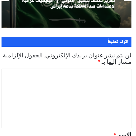
تقارير تكشف تنسيق “الحوثي” و “ميليشيات عراقية”
لاعتداءات ضد المملكة بدعم إيراني
اترك تعليقاً
لن يتم نشر عنوان بريدك الإلكتروني.
الحقول الإلزامية
مشار إليها بـ
*
ا
ل
ت
ع
ل
ي
ق
الاسم
*