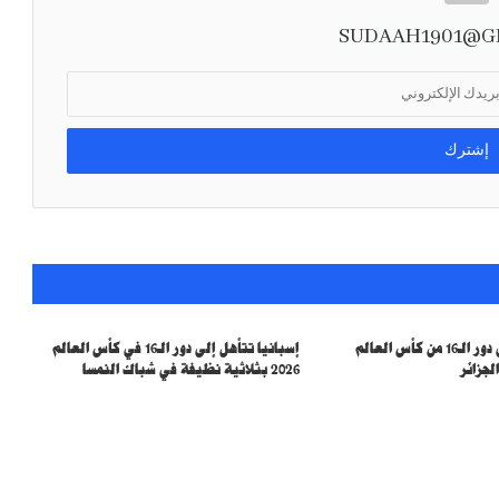
SUDAAH1901@G
قضية بالوغون.. لوكاكو يسخر من ترامب ويقلد
رقصته أمام إنفانتينو
سويسرا تتأهل إلى دور الـ16 من كأس العالم
إسبانيا تتأهل إلى دور الـ16 في كأس العالم
2026 بثلاثية نظيفة في شباك النمسا