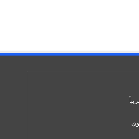
باً
وي