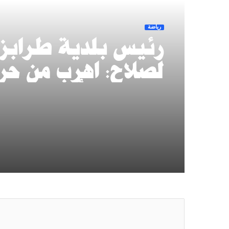
رياضة
رئيس بلدية طرابز
لصلاح: اهرب من حر
مصر.. والأرض علينا