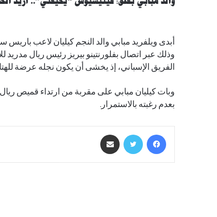
والد مبابي بقلق: فينيسيوس “يخيفني”.. أريد الحم
أبدى ويلفريد مبابي والد النجم كيليان لاعب باريس 
وذلك عبر اتصال بفلورنتينو بيريز رئيس ريال مدريد
الفريق الإسباني، إذ يخشى أن يكون نجله عرضة للهتا
وبات كيليان مبابي على مقربة من ارتداء قميص ريال م
بعدم رغبته بالاستمرار.
فيسبوك
تويتر
مشاركة عبر البريد
أقرأ التالي