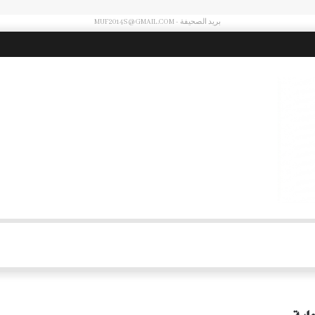
بريد الصحيفة - MUF2014S@GMAIL.COM