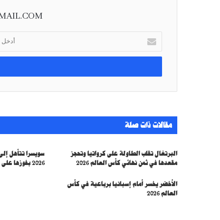
MAIL.COM
أ
د
خ
ل
ب
ر
ي
د
ك
مقالات ذات صلة
ا
ل
إ
البرتغال تقلب الطاولة على كرواتيا وتحجز
ل
مقعدها في ثمن نهائي كأس العالم 2026
2026 بفوزها على الجزائر
ك
ت
الأخضر يخسر أمام إسبانيا برباعية في كأس
ر
العالم 2026
و
ن