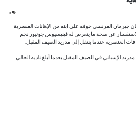
اية
0
سان جيرمان الفرنسي خوفه على ابنه من الإهانات العنصرية
 للاستفسار عن صحة ما يتعرض له فينيسيوس جونيور نجم
فات العنصرية عندما ينتقل إلى مدريد الصيف المقبل.
رئيس بلدية طرابزون لصلاح: اهرب من حر مصر..
دريد الإسباني في الصيف المقبل بعدما أبلغ ناديه الحالي
والأرض علينا
نادي الاتحاد يصدر بيانًا بشأن الانتقالات الصيفية
رئيس طرابزون سبور يحسم الجدل: لا اتفاق مع
محمد صلاح
بين الاستقرار والتغيير.. جماهير الأهلي والاتحاد
تستقبل الموسم الجديد بترقب مختلف