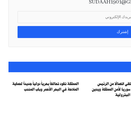
SUDAAH1901@G
إنفاذًا لتوجيهات خادم الحرمين الشريفين وسمو
ولي العهد.. وصول التوأم الملتصق الفيجي
“جيسيبيل وديسيسيا” إلى الرياض
قى اتصالًا من الرئيس
المملكة تقود تحالفاً بحرياً دولياً جديداً لحماية
وريا لأمن المملكة ويدين
الملاحة في البحر الأحمر وباب المندب
البترولية