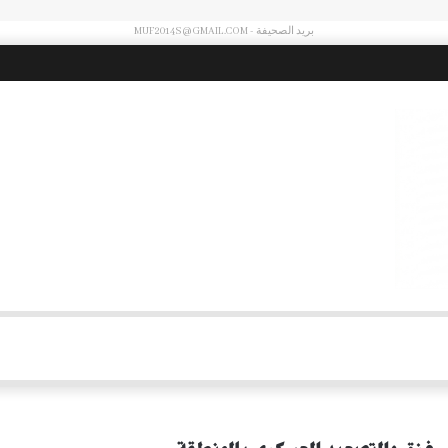
بريد الصحيفة - MUF2014S@GMAIL.COM