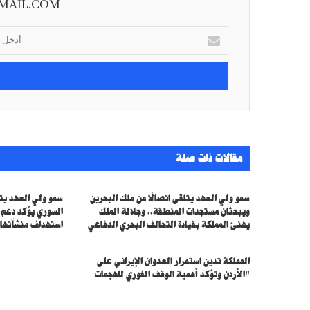
MAIL.COM
أ
د
خ
ل
ب
ر
ي
د
ك
مقالات ذات صلة
ا
ل
إ
سمو ولي العهد يتلقى اتصالًا من ملك البحرين
سمو ولي العهد يتل
ل
ويبحثان مستجدات المنطقة.. وجلالة الملك
السوري يؤكد دعم س
ك
يهنئ المملكة بقيادة التحالف البحري الدفاعي
استهداف منشآتها 
ت
ر
المملكة تدين استمرار العدوان الإيراني على
و
#الأردن وتؤكد أهمية الوقف الفوري للهجمات
ن
ي