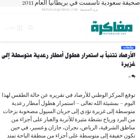
صحيفة سعودية تأسست في بريطانيا العام 2011
بريد الصحيفة - MUF2014S@GMAIL.COM
بحث
القائمة
عن
متابعات
الأرصاد تتنبأ بـ استمرار هطول أمطار رعدية متوسطة إلى
غزيرة
0
توقع المركز الوطني للأرصاد في تقريره عن حالة الطقس لهذا
اليوم – بمشيئة الله تعالى – استمرار هطول أمطار رعدية
متوسطة إلى غزيرة تؤدي إلى جريان السيول مصحوبة بزخات
من البرد ورياح نشطة مثيرة للأتربة والغبار على أجزاء من
مناطق الشرقية، الرياض، نجران، جازان وعسير، في حين
تكون خفيفة إلى متوسطة على أجزاء من منطقة الباحة تمتد