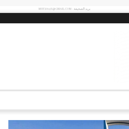
بريد الصحيفة - MUF2014S@GMAIL.COM