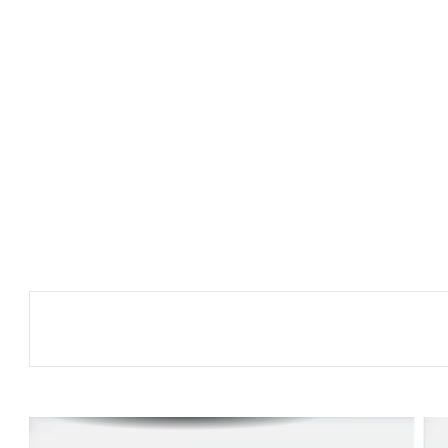
اللواء المالكي: التهديدات البحرية تمس أمن
العالم.. والتحالف يحمي الملاحة وناقلات النفط
بيان مشترك لثماني دول يدين الانتهاكات
الإسرائيلية في غزة ويدعو إلى إجراءات دولية
لوقفها
مصدر سعودي مسؤول ينفي إجراء أي محادثات مع
الحوثيين في مسقط أو عبر أي وسيط
صدور أمر سام بالموافقة على تعيين أعضاء
مجالس مناطق المملكة في دورتها الثامنة لمدة
أربع سنوات
أرامكو: الهجمات على بعض المرافق لم تؤثر
جوهريًا على المركز المالي.. وموثوقية الإمدادات
عند 98.4% خلال الربع الثاني