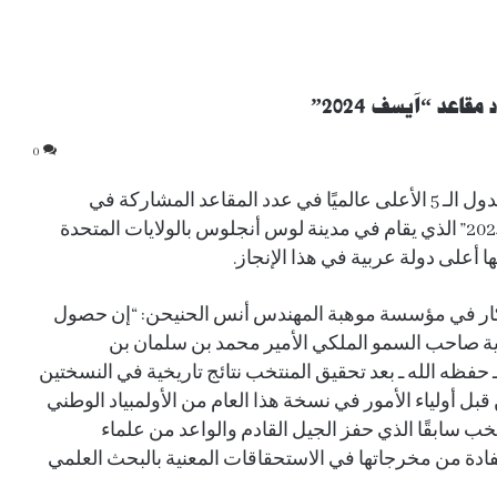
0
تحتل المملكة العربية السعودية، مكانة بارزة ضمن الدول الـ 5 الأعلى عالميًا في عدد المقاعد المشاركة في
معرض ريجينيرون الدولي للعلوم والهندسة “آيسف 2024” الذي يقام في مدينة لوس أنجلوس بالولايات المتحدة
لابتكار في مؤسسة موهبة المهندس أنس الحنيحن: “إن حصول
ة صاحب السمو الملكي الأمير محمد بن سلمان بن
فظه الله ـ بعد تحقيق المنتخب نتائج تاريخية في النسختين
اعل الكبير من قبل أولياء الأمور في نسخة هذا العام من الأولمبياد الوطني
المنتخب سابقًا الذي حفز الجيل القادم والواعد من علماء
دة من مخرجاتها في الاستحقاقات المعنية بالبحث العلمي