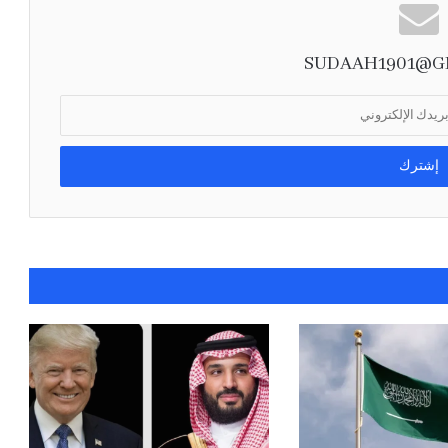
اللواء المالكي: التهديدات البحرية تمس أمن
العالم.. والتحالف يحمي الملاحة وناقلات النفط
SUDAAH1901@G
بيان مشترك لثماني دول يدين الانتهاكات
الإسرائيلية في غزة ويدعو إلى إجراءات دولية
لوقفها
مصدر سعودي مسؤول ينفي إجراء أي محادثات مع
الحوثيين في مسقط أو عبر أي وسيط
صدور أمر سام بالموافقة على تعيين أعضاء
مجالس مناطق المملكة في دورتها الثامنة لمدة
أربع سنوات
أرامكو: الهجمات على بعض المرافق لم تؤثر
جوهريًا على المركز المالي.. وموثوقية الإمدادات
عند 98.4% خلال الربع الثاني