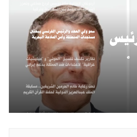
أردوغان: اتفاقية مكة تؤسس لردع جماعي وتعزز
الشراكة الدفاعية بين السعودية وتركيا
وباكستان
سمو ولي العهد والرئيس الفرنسي يبحثان
رئيس
مستجدات المنطقة وأمن الملاحة البحرية
تقارير تكشف تنسيق “الحوثي” و “ميليشيات
وأمن
عراقية” لاعتداءات ضد المملكة بدعم إيراني
تحت رعاية خادم الحرمين الشريفين.. مسابقة
الملك عبدالعزيز الدولية لحفظ القرآن الكريم
وتلاوته وتفسيره في دورتها الـ (46) تبدأ اليوم
في مكة المكرمة
إصابة 11 مدنيًا بينهم طفل وامرأة في اعتداء
حوثي على نجران