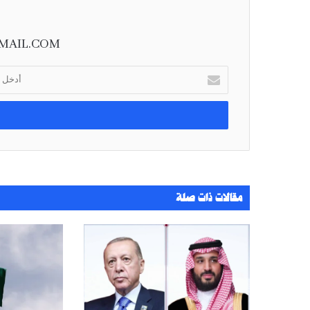
MAIL.COM
أ
د
خ
ل
ب
ر
ي
د
ك
مقالات ذات صلة
ا
ل
إ
ل
ك
ت
ر
و