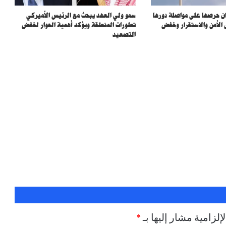
أردوغان: اتفاقية مكة تؤسس لردع جماعي وتعزز
ان حرصها على مواصلة دورها
سمو ولي العهد يبحث مع الرئيس الأميركي
الشراكة الدفاعية بين السعودية وتركيا
 الأمن والاستقرار وخفض
تطورات المنطقة ويؤكد أهمية الحوار لخفض
وباكستان
التصعيد
سمو ولي العهد والرئيس الفرنسي يبحثان
مستجدات المنطقة وأمن الملاحة البحرية
تقارير تكشف تنسيق “الحوثي” و “ميليشيات
عراقية” لاعتداءات ضد المملكة بدعم إيراني
تحت رعاية خادم الحرمين الشريفين.. مسابقة
الملك عبدالعزيز الدولية لحفظ القرآن الكريم
وتلاوته وتفسيره في دورتها الـ (46) تبدأ اليوم
في مكة المكرمة
إصابة 11 مدنيًا بينهم طفل وامرأة في اعتداء
حوثي على نجران
إلزامية مشار إليها بـ
*