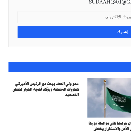
SUDAAH1901@G
أرامكو: الهجمات على بعض المرافق لم تؤثر
جوهريًا على المركز المالي.. وموثوقية الإمدادات
عند 98.4% خلال الربع الثاني
سمو ولي العهد يبحث مع الرئيس الأميركي
تطورات المنطقة ويؤكد أهمية الحوار لخفض
التصعيد
ان حرصها على مواصلة دورها
 الأمن والاستقرار وخفض