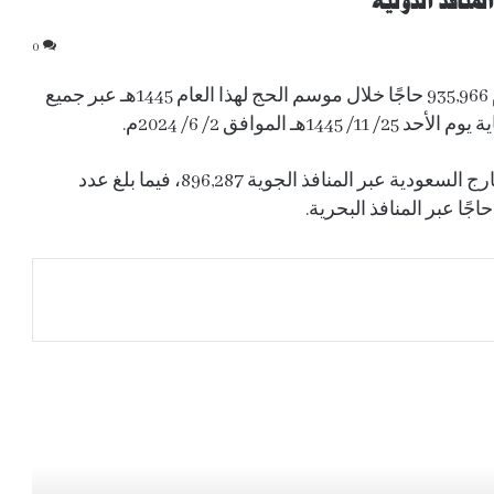
0
أعلنت المديرية العامة للجوازات في السعودية قدوم 935,966 حاجًا خلال موسم الحج لهذا العام 1445هـ عبر جميع
لموافق 2/ 6/ 2024م.
أردوغان: اتفاقية مكة تؤسس لردع جماعي وتعزز
الشراكة الدفاعية بين السعودية وتركيا
وأوضحت أنه بلغ عدد ضيوف الرحمن القادمين من خارج السعودية عبر المنافذ الجوية 896,287، فيما بلغ عدد
وباكستان
سمو ولي العهد والرئيس الفرنسي يبحثان
مستجدات المنطقة وأمن الملاحة البحرية
تقارير تكشف تنسيق “الحوثي” و “ميليشيات
عراقية” لاعتداءات ضد المملكة بدعم إيراني
تحت رعاية خادم الحرمين الشريفين.. مسابقة
الملك عبدالعزيز الدولية لحفظ القرآن الكريم
وتلاوته وتفسيره في دورتها الـ (46) تبدأ اليوم