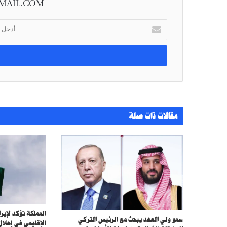
MAIL.COM
أ
د
خ
ل
ب
ر
ي
د
ك
مقالات ذات صلة
ا
ل
إ
ل
ك
ت
ر
و
ن
ي
المملكة تؤكد لإير
سمو ولي العهد يبحث مع الرئيس التركي
الإقليمي في إحلال