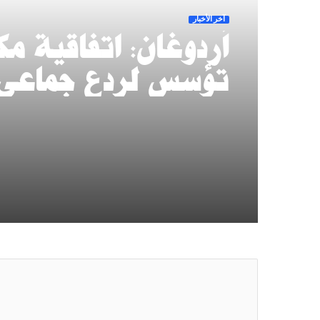
آخر الأخبار
أردوغان: اتفاقية م
تؤسس لردع جماعي
وتعزز الشراكة الدف
بين السعودية وتركي
وباكستان