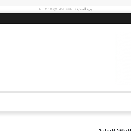
بريد الصحيفة - MUF2014S@GMAIL.COM