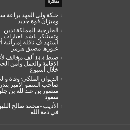
مفاكرة
حنكة ولى العهد براعة س
وميزان قوة جديد
الخارجية: المملكة تدين
وتستنكر بأشد العبارات
استهداف ناقلة إماراتية أث
عبورها مضيق هرمز
ضبط 14.4 ألف مخالف 
الإقامة والعمل وأمن الحد
خلال أسبوع
الديوان الملكي: وفاة وال
صاحب السمو الأمير بندر
منصور بن عبدالله بن جل
سعود
الأديب «محمد صالح البل
في ذمة الله