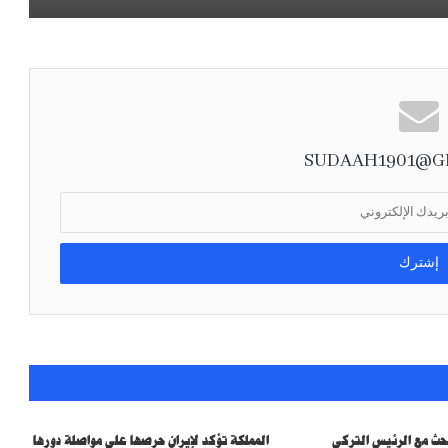
بيان مشترك لثماني دول يدين الانتهاكات
الإسرائيلية في غزة ويدعو إلى إجراءات دولية
لوقفها
مصدر سعودي مسؤول ينفي إجراء أي محادثات مع
الحوثيين في مسقط أو عبر أي وسيط
SUDAAH1901@G
صدور أمر سام بالموافقة على تعيين أعضاء
مجالس مناطق المملكة في دورتها الثامنة لمدة
أربع سنوات
حث مع الرئيس التركي
المملكة تؤكد لإيران حرصها على مواصلة دورها