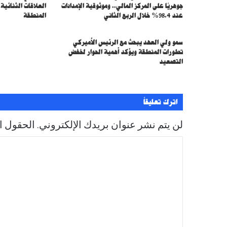
ل
جوهريًا على المركز المالي.. وموثوقية الإمدادات
العلاقات الثنائية
ك
عند 98.4% خلال الربع الثاني
المنطقة
ت
ر
سمو ولي العهد يبحث مع الرئيس الأميركي
و
تطورات المنطقة ويؤكد أهمية الحوار لخفض
ن
التصعيد
ي
اترك تعليقاً
لن يتم نشر عنوان بريدك الإلكتروني.
الحقول ال
ا
ل
ت
ع
ل
ي