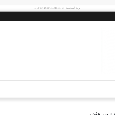
بريد الصحيفة - MUF2014S@GMAIL.COM