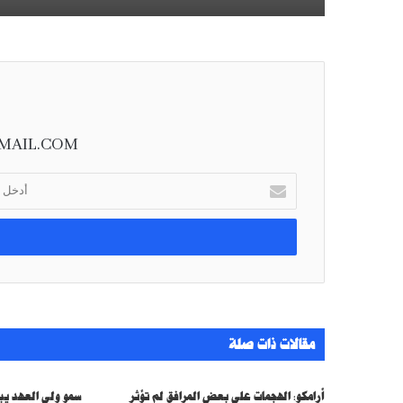
MAIL.COM
أ
د
خ
ل
ب
ر
ي
د
ك
مقالات ذات صلة
ا
ل
إ
أرامكو: الهجمات على بعض المرافق لم تؤثر
سمو ولي العهد يب