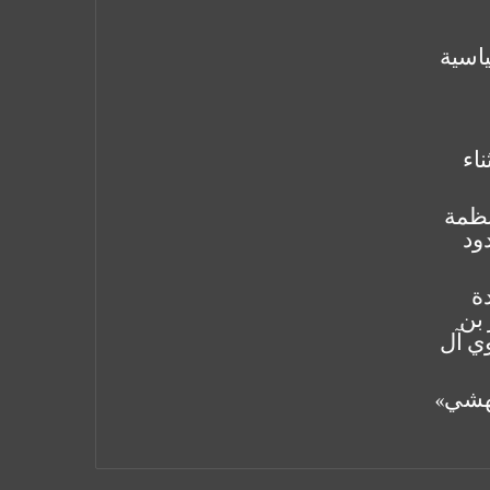
ياسية
ناء
لأنظمة
ود
دة
 بن
وي آل
يهشي»