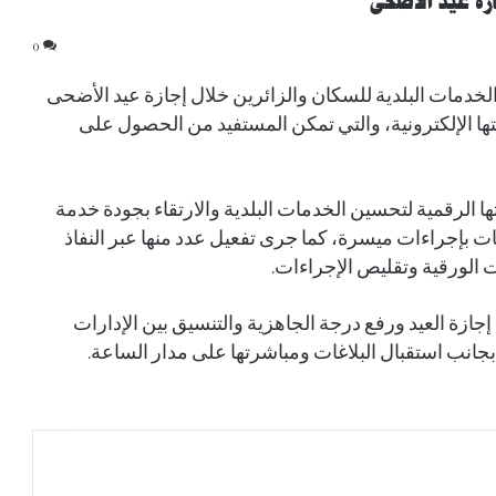
ازة عيد الأضحى
0
خدمات البلدية للسكان والزائرين خلال إجازة عيد الأضحى
بر بوابتها الإلكترونية، والتي تمكن المستفيد من الحصول على
 الرقمية لتحسين الخدمات البلدية والارتقاء بجودة خدمة
دمات بإجراءات ميسرة، كما جرى تفعيل عدد منها عبر النفاذ
 الورقية وتقليص الإجراءات.
جازة العيد ورفع درجة الجاهزية والتنسيق بين الإدارات
حنكة ولى العهد براعة سياسية وميزان قوة جديد
جانب استقبال البلاغات ومباشرتها على مدار الساعة.
أردوغان: اتفاقية مكة تؤسس لردع جماعي وتعزز
الشراكة الدفاعية بين السعودية وتركيا
وباكستان