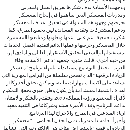
انتهاء المعسكر التدريبي.
ووجهت الأستاذة نوف شكرها لفريق العمل ولمدربي
ومدربات المعسكر الذين ساهموا في إنجاح المعسكر
بحرصهم وجهودهم المبذولة في تحقيق أهداف المعسكر
ودعم المشتركات وتقديم المساندة لهن بجميع الطرق، كما
شكرت جمعية دعم على دعمها وتعاونها ومتابعتها المستمرة
خلال المعسكر وحرصها وعملها الدائم لتقديم افضل الخدمات
لمستفيداتها والسعي لتحقيق الاستقرار العائلي والمادي لهن.
من جهة أخرى، قالت مديرة جمعية ” دعم ” الأستاذة وفاء
العزب : نحتفل اليوم مع مستفيداتنا بانتهاء برنامج ” معسكر
الريادة الرقمية ” الذي تضمن سلسلة من البرامج المهارية التي
تساعد على اكتساب مهارات عالية، وتمكينٍ يحقق أحد ركائز
اهداف التنمية المستدامة بأن يكون وطن حيوي يحقق التمكين
لأفراد المجتمع ورؤية المملكة 2030. ونتقدم بالشكر والامتنان
لداعم البرنامج وقف الأميرة صيته وشركائنا في التنفيذ معهد
ارياد المبدعين في الطرح والاخراج لهذا البرنامج.
وأخيراً .. قامت المتدربات في الحفل الختامي لـ ” معسكر
الريادة الرقمية ” باستعراض متاجرهن الإلكترونية التي أنشأنها