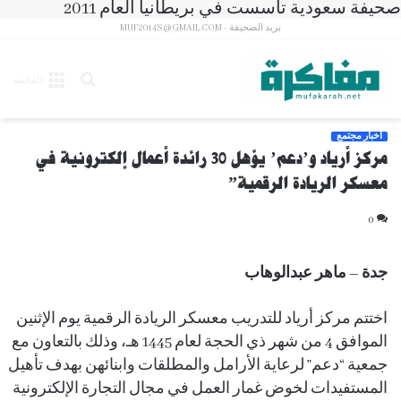
صحيفة سعودية تأسست في بريطانيا العام 2011
بريد الصحيفة - MUF2014S@GMAIL.COM
بحث
القائمة
عن
أخبار مجتمع
مركز أرياد و’دعم’ يؤهل 30 رائدة أعمال إلكترونية في
معسكر الريادة الرقمية”
0
جدة – ماهر عبدالوهاب
اختتم مركز أرياد للتدريب معسكر الريادة الرقمية يوم الإثنين
الموافق 4 من شهر ذي الحجة لعام 1445 هـ، وذلك بالتعاون مع
جمعية “دعم” لرعاية الأرامل والمطلقات وابنائهن بهدف تأهيل
المستفيدات لخوض غمار العمل في مجال التجارة الإلكترونية