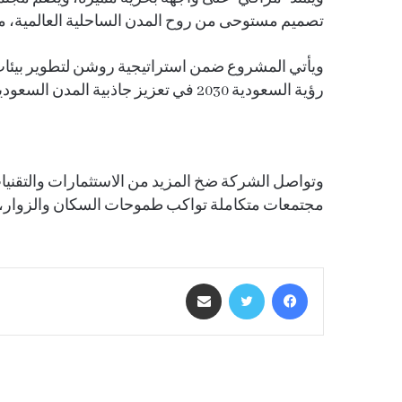
تصميم مستوحى من روح المدن الساحلية العالمية، مع
ويأتي المشروع ضمن استراتيجية روشن لتطوير بيئات
رؤية السعودية 2030 في تعزيز جاذبية المدن السعودية كوجهات معيشية وسياحية واقتصادية.
وتواصل الشركة ضخ المزيد من الاستثمارات والتقني
مجتمعات متكاملة تواكب طموحات السكان والزوار، 
فيسبوك
تويتر
مشاركة عبر البريد