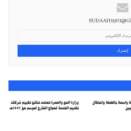
المملكة تُرسِّخ مكانتها وجهةً عالميةً للأحداث
العلمية المتخصصة باستضافة أولمبياد العلوم
النووية الدولي
SUDAAH1901@G
وزير الخارجية خلال لقائه نظيره الأردني:
الإجراءات الإسرائيلية الأحادية باطلة وحماية
القدس ركيزة أساسية لأي سلام
ية واسعة بالضفة واعتقال
وزارة الحج والعمرة تعتمد نتائج تقييم شركات
يين
تقديم الخدمة لحجاج الخارج لموسم حج 1447هـ