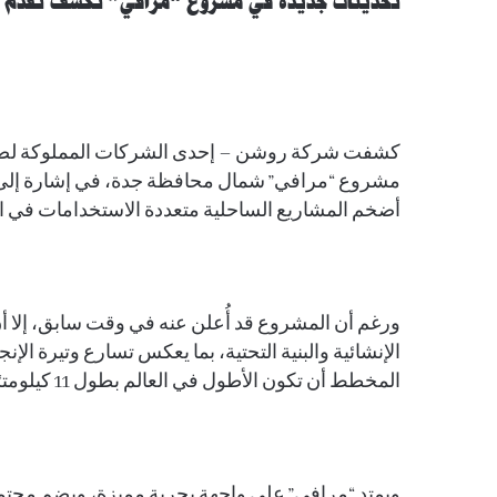
تحديثات جديدة في مشروع “مرافي” تكشف تقدم الأ
كشفت شركة روشن – إحدى الشركات المملوكة لصندو
مشروع “مرافي” شمال محافظة جدة، في إشارة إلى ال
أضخم المشاريع الساحلية متعددة الاستخدامات في ا
ورغم أن المشروع قد أُعلن عنه في وقت سابق، إلا 
الإنشائية والبنية التحتية، بما يعكس تسارع وتيرة الإ
المخطط أن تكون الأطول في العالم بطول 11 كيلومترًا.
ويمتد “مرافي” على واجهة بحرية مميزة، ويضم مجتم