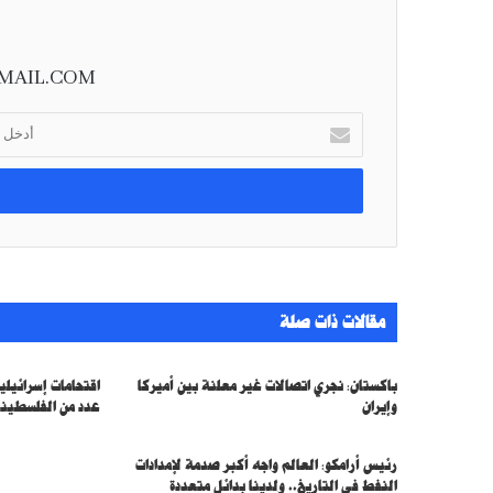
MAIL.COM
أ
د
خ
ل
ب
ر
ي
د
ك
مقالات ذات صلة
ا
ل
إ
باكستان: نجري اتصالات غير معلنة بين أميركا
اقتحامات إسرائيل
ل
وإيران
عدد من الفلسطين
ك
ت
ر
رئيس أرامكو: العالم واجه أكبر صدمة لإمدادات
النفط في التاريخ.. ولدينا بدائل متعددة
و