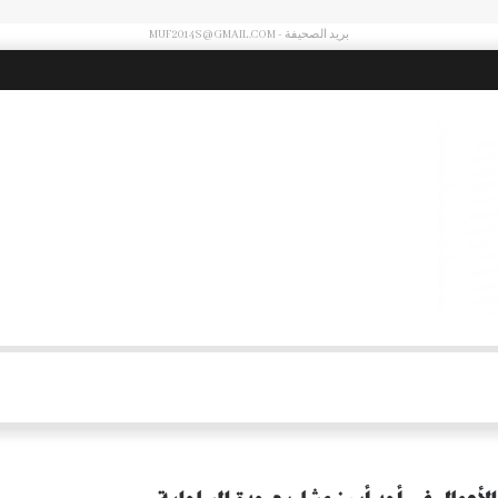
بريد الصحيفة - MUF2014S@GMAIL.COM