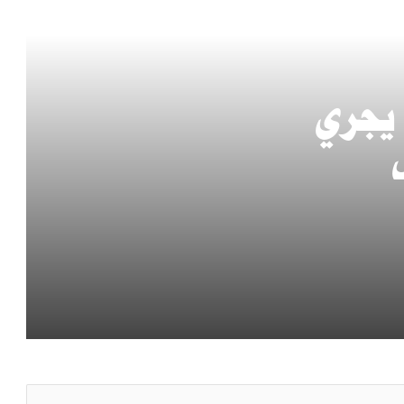
الخارجية: اتفاقية مكة للدفاع المشترك تؤسس
لتكامل دفاعي وردع استراتيجي بين الدول الثلاث
مزاعم روسية بتورط الناتو في توجيه ضربات
 يجري
أوكرانية ضد منشآت نفط روسية
اليمن: الدفاعات الجوية أسقطت مسيّرات أطلقها
ريكية
الحوثي فوق مأرب
مجلس التعاون يدين استهداف نجران: أمن
السعودية جزء لا يتجزأ من أمن دول المجلس
وزارة الدفاع تعين اللواء البحري الركن عبد الله
الشهري قائداً للتحالف البحري الدفاعي متعدد
الجنسيات