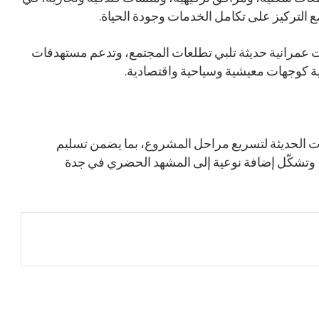
 التركيز على تكامل الخدمات وجودة الحياة.
 عمرانية حديثة تلبي تطلعات المجتمع، وتدعم مستهدفات
ات الحديثة لتسريع مراحل المشروع، بما يضمن تسليم
نائب وزير الخارجية يجري اتصالًا هاتفيًا بوكيل
وزارة الخارجية الأمريكية للشؤون الإدارية
وتشكّل إضافة نوعية إلى المشهد الحضري في جدة
خالد بن سلمان: «اتفاقية مكة» تؤسس لشراكة
دفاعية طويلة المدى وتعزز الردع والتكامل
«اتفاقية مكة» تستفز برلمانيا إيرانيا.. هجومه
على الرياض يتجاهل شراكة أنقرة وإسلام آباد