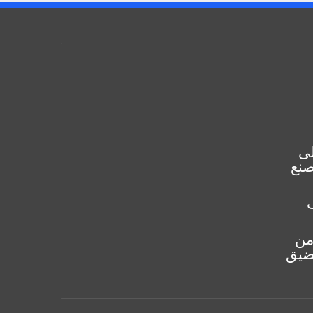
لى
نع
من
مضيق