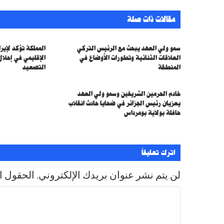
د
ك
مقالات ذات صلة
ا
ل
إ
سمو ولي العهد يبحث مع الرئيس التركي
المملكة تؤكد لإير
ل
العلاقات الثنائية وتطورات الأوضاع في
الإقليمي في إحلال
ك
المنطقة
التصعيد
ت
ر
خادم الحرمين الشريفين وسمو ولي العهد
و
يعزيان رئيس الجزائر في ضحايا حادث انقلاب
ن
حافلة بولاية بومرداس
ي
اترك تعليقاً
لن يتم نشر عنوان بريدك الإلكتروني.
الحقول ال
ا
ل
ت