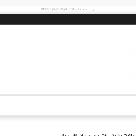
بريد الصحيفة - MUF2014S@GMAIL.COM