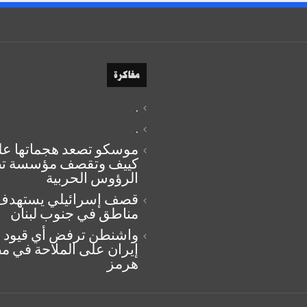
مفاكرة
.
.
موسكو تصعد هجماتها ع
كييف وتقصف مؤسسة تص
الرؤوس الحربية
قصف إسرائيلي يستهدف
مناطق في جنوب لبنان
واشنطن ترفض أي قيود 
إيران على الملاحة في 
هرمز