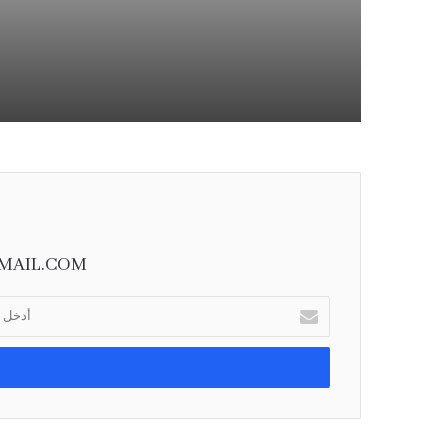
بين السعودية وتركي
وباكستان
MAIL.COM
أ
د
خ
ل
ب
ر
ي