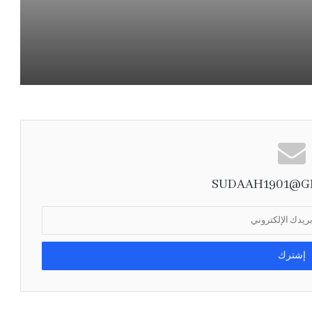
ا
بيان مشترك لثماني دول يدين الانتهاكات
الإسرائيلية في غزة ويدعو إلى إجراءات دولية
لوقفها
مصدر سعودي مسؤول ينفي إجراء أي محادثات مع
الحوثيين في مسقط أو عبر أي وسيط
صدور أمر سام بالموافقة على تعيين أعضاء
مجالس مناطق المملكة في دورتها الثامنة لمدة
أربع سنوات
SUDAAH1901@G
أرامكو: الهجمات على بعض المرافق لم تؤثر
جوهريًا على المركز المالي.. وموثوقية الإمدادات
عند 98.4% خلال الربع الثاني