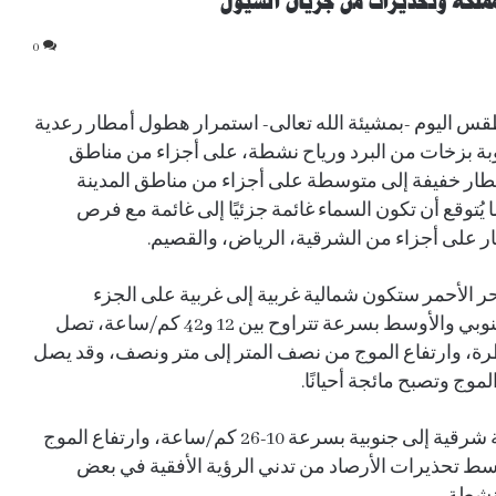
مملكة وتحذيرات من جريان السيول
0
طقس اليوم -بمشيئة الله تعالى- استمرار هطول أمطار رعدية
ة بزخات من البرد ورياح نشطة، على أجزاء من مناطق
أمطار خفيفة إلى متوسطة على أجزاء من مناطق المدينة
 يُتوقع أن تكون السماء غائمة جزئيًا إلى غائمة مع فرص
ار على أجزاء من الشرقية، الرياض، والقصيم.
حر الأحمر ستكون شمالية غربية إلى غربية على الجزء
الشمالي، وجنوبية غربية إلى جنوبية على الجزأين الجنوبي والأوسط بسرعة تتراوح بين 12 و42 كم/ساعة، تصل
ية الممطرة، وارتفاع الموج من نصف المتر إلى متر ونصف، وقد يصل
وج وتصبح مائجة أحيانًا.
أما في الخليج العربي، فتكون الرياح السطحية جنوبية شرقية إلى جنوبية بسرعة 10-26 كم/ساعة، وارتفاع الموج
أردوغان: اتفاقية مكة تؤسس لردع جماعي وتعزز
الشراكة الدفاعية بين السعودية وتركيا
سط تحذيرات الأرصاد من تدني الرؤية الأفقية في بعض
وباكستان