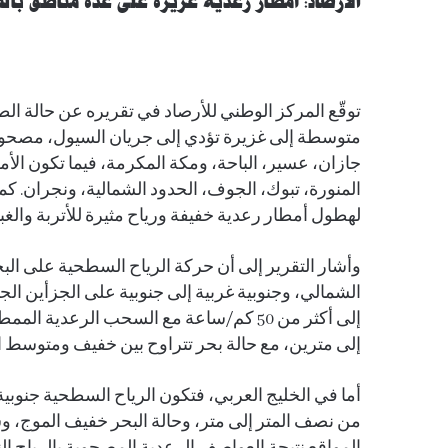
الأرصاد: أمطار رعدية غزيرة على عدة مناطق بال
توقّع المركز الوطني للأرصاد في تقريره عن حالة ال
متوسطة إلى غزيرة تؤدي إلى جريان السيول، مصحوب
جازان، عسير، الباحة، ومكة المكرمة، فيما تكون ال
المنورة، تبوك، الجوف، الحدود الشمالية، ونجران. كما
لهطول أمطار رعدية خفيفة ورياح مثيرة للأتربة والغب
وأشار التقرير إلى أن حركة الرياح السطحية على الب
إلى أكثر من 50 كم/ساعة مع السحب الرعد
إلى مترين، مع حالة بحر تتراوح بين خفيف ومتوسط الم
من نصف المتر إلى متر، وحالة البحر خفيف الموج، و