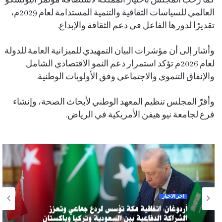
كما رحّب المجلس باختيار المملكة لاستضافة مؤتمر اليونسكو
العالمي للسياسات الثقافية والتنمية المستدامة لعام 2029م،
تقديرًا لدورها الفاعل في دعم الثقافة والإبداع.
وأشار إلى أن مؤشرات البيان التمهيدي للميزانية العامة للدولة
لعام 2026م تؤكد استمرار دعم النمو الاقتصادي الشامل
والإنفاق التنموي والاجتماعي وفق الأولويات الوطنية.
وأقرّ المجلس تنظيم المعهد الوطني لأبحاث الصحة، وإنشاء
فرع لجامعة نيو هيفن الأمريكية في الرياض.
آخر الأخبار
أردوغان: اتفاقية مكة تؤسس لردع جماعي وتعزز
الشراكة الدفاعية بين السعودية وتركيا وباكستان