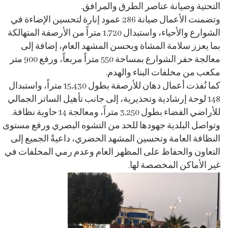
التحتية وصيانة عناصر الطرق والمرافق.
وتضمنت الأعمال صيانة 286 عمود إنارة لتحسين الإضاءة في
الشوارع والأحياء، واستبدال 1,720 متراً من الأرصفة المتهالكة
بما يعزز سلامة المشاة ويحسن المشهد العام، إضافة إلى
معالجة حفر الشوارع بمساحة 550 متراً مربعاً، ورفع 900 متر
مكعب من مخلفات البناء والهدم.
كما نُفذت أعمال دهان للأرصفة بطول 15,430 متراً، واستبدال
148 لوحة إرشادية وتحذيرية، إلى جانب تأهيل الساتر الجمالي
للأراضي الفضاء بطول 3,250 متراً، ومعالجة 14 حاوية نظافة.
وتواصل البلدية جهودها للحد من التشوه البصري ورفع مستوى
النظافة العامة وتحسين المشهد الحضري، داعيةً الجميع إلى
التعاون والحفاظ على المظهر العام وعدم رمي المخلفات في
غير الأماكن المخصصة لها.