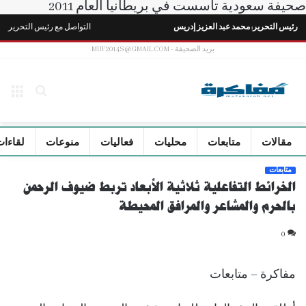
صحيفة سعودية تأسست في بريطانيا العام 2011
رئيس التحرير: محمد عبد العزيز إدريس
التواصل مع رئيس التحرير
بريد الصحيفة - MUF2014S@GMAIL.COM
بحث
الق
عن
مقالات
متابعات
محليات
فعاليات
منوعات
لقاءات
متابعات
الخرائط التفاعلية ثلاثية الأبعاد تربط ضيوف الرحمن
بالحرم والمشاعر والمرافق المحيطة
0
مفاكرة – متابعات