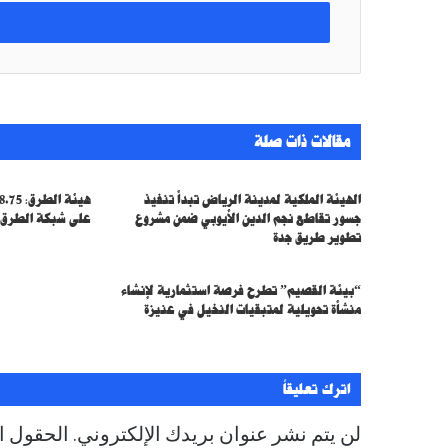
خ
ل
ب
ر
ي
د
ك
مقالات ذات صلة
ا
ل
إ
الهيئة الملكية لمدينة الرياض تبدأ تنفيذ
ل
جسور تقاطع نجم الدين الأيوبي ضمن مشروع
على شبكة الطرق ت
ك
تطوير طريق جدة
ت
ر
“بيئة القصيم” تطرح فرصة استثمارية لإنشاء
و
منشأة تحويلية لمتبقيات النخيل في عنيزة
ن
ي
اترك تعليقاً
لن يتم نشر عنوان بريدك الإلكتروني.
الحقول ال