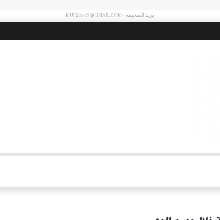
بريد الصحيفة - MUF2014S@GMAIL.COM