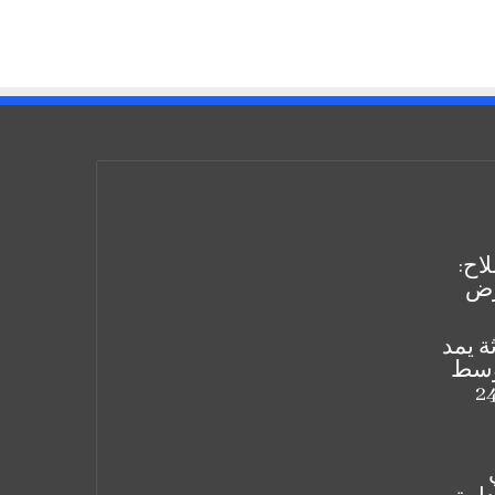
اح:
رض
ة يمد
 وسط
ـ24.500