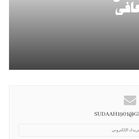
افي
جامعة الملك عبدالعزيز تفتح باب التقديم
ز
الإضافي لبعض برامج الدراسات العليا للعام
الجامعي 1448هـ
“هيئة العقار” تنفذ (25) جولة رقابية مشتركة
خلال يوليو لضمان الامتثال في السوق العقاري
الكلية التطبيقية بجامعة أم القرى تفتح
التسجيل في 15 شهادة احترافية معتمدة
نائب أمير الرياض يطّلع على جهود فرع وزارة
التجارة الرقابية بالمنطقة
SUDAAH1901@G
الأرصاد: أجواء شديدة الحرارة ورياح مثيرة للأتربة
على عدة مناطق وفرصة لأمطار رعدية جنوبًا