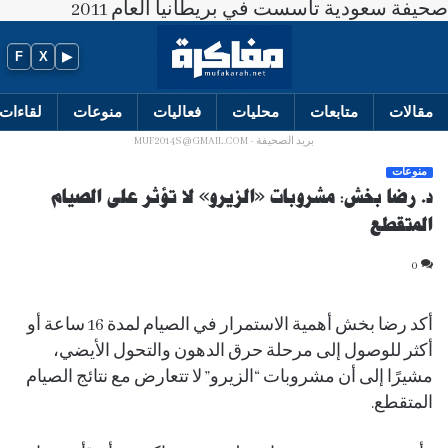
صحيفة سعودية تأسست في بريطانيا العام 2011
F
X
▶
مقالات
متابعات
محليات
فعاليات
منوعات
لقاءات
بريد الصحيفة - MUF2014S@GMAIL.COM
منوعات
د. رضا بخش: مشروبات «الزيرو» لا تؤثر على الصيام
المتقطع
0
أكد رضا بخش أهمية الاستمرار في الصيام لمدة 16 ساعة أو
أكثر للوصول إلى مرحلة حرق الدهون والتحول الأيضي،
مشيرًا إلى أن مشروبات “الزيرو” لا تتعارض مع نتائج الصيام
المتقطع.