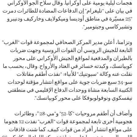
هجمات ليلية يومية على أوكرانيا. وقال سلاح الجو الأوكراني
في بيان على “تليغرام” إن الدفاعات المضادة للطائرات دمرت
“25 مسيّرة في مناطق أوديسا وميكولايف وخاركيف ودنيبرو
وتشيركاسي وجيتومير”.
وتزامنا، أعلن مدير المركز الصحافي لمجموعة قوات “الغرب”
التابعة للجيش الروسي أن القوات الروسية وجهت ضربات
بالطيران والمدفعية لمواقع الجيش الأوكراني على محور
كوبيانسك، وكبدته خسائر في العتاد والأرواح. وقال، بحسب ما
نقلت عنه وكالة “سبوتنيك” للأنباء: “نفذت أطقم مقاتلات
سو-34 سبع ضربات جوية على مواقع انتشار مؤقتة لوحدات
الكتيبة السابعة مشاة ووحدات الدفاع الإقليمي في منطقتي
نيفسكوي ونوفولوبوفكا على محور كوبيانسك”.
وأضاف أن أطقم مروحيات “كا-52” و”مي-28″، وطائرات
هجومية أخرى تابعة لمجموعة قوات “الغرب” نفذت 12 هجوما
على مواقع انتشار أفراد من قوات كييف. كما شنت قاذفات