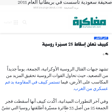
صحيفة سعودية تأسست في بريطانيا العام 2011
بريد الصحيفة - MUF2014S@GMAIL.COM
بحث
القائمة
عن
آخر الأخبار
كييف تعلن إسقاط 25 مسيّرة روسية
0
تشهد جبهات القتال الروسية الأوكرانية، الجمعة، يوماً جديداً
من التصعيد، حيث تحاول القوات الروسية تحقيق المزيد من
المكاسب على الأرض، فيما
تستمر كييف في المقاومة بدعم
عسكري من الغرب
.
وفي آخر التطورات الميدانية، أكّدت كييف أنها أسقطت فجر
الجمعة 25 من أصل 33 طائرة مسيّرة أطلقتها روسيا التي تشنّ