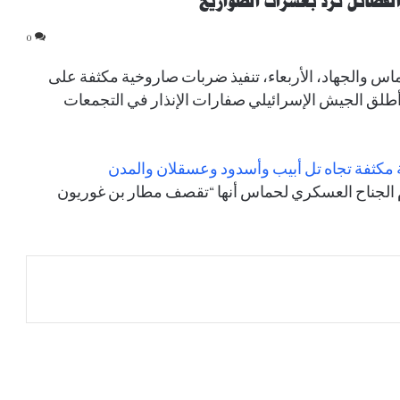
والفصائل ترد بعشرات الصواريخ
0
اس والجهاد، الأربعاء، تنفيذ ضربات صاروخية مكثفة على
طلق الجيش الإسرائيلي صفارات الإنذار في التجمعات
كثفة تجاه تل أبيب وأسدود وعسقلان والمدن
اللواء المالكي: التهديدات البحرية تمس أمن
العالم.. والتحالف يحمي الملاحة وناقلات النفط
 الجناح العسكري لحماس أنها “تقصف مطار بن غوريون
بيان مشترك لثماني دول يدين الانتهاكات
الإسرائيلية في غزة ويدعو إلى إجراءات دولية
لوقفها
مصدر سعودي مسؤول ينفي إجراء أي محادثات مع
الحوثيين في مسقط أو عبر أي وسيط