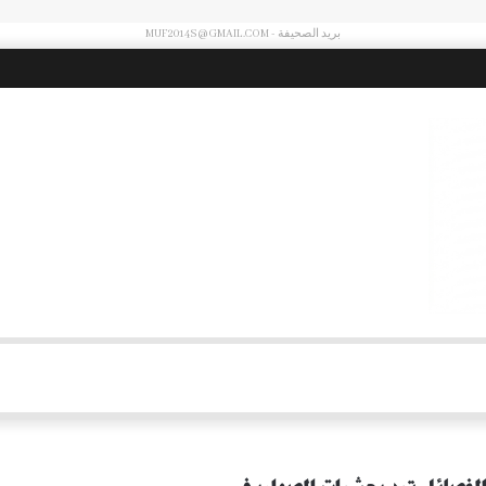
بريد الصحيفة - MUF2014S@GMAIL.COM