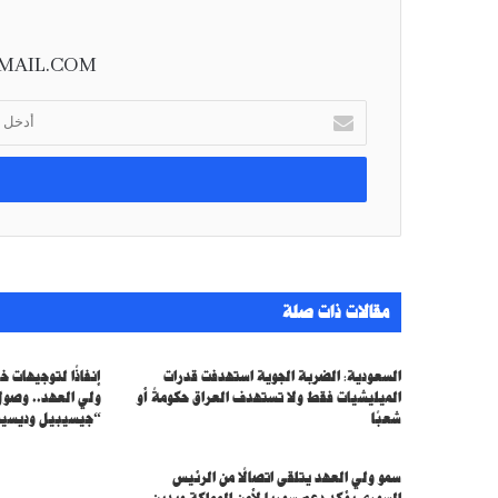
MAIL.COM
أ
د
خ
ل
ب
ر
ي
د
ك
مقالات ذات صلة
ا
ل
إ
السعودية: الضربة الجوية استهدفت قدرات
إنفاذًا لتوجيهات 
ل
الميليشيات فقط ولا تستهدف العراق حكومةً أو
ولي العهد.. وصول
ك
شعبًا
“جيسيبيل وديسيس
ت
ر
سمو ولي العهد يتلقى اتصالًا من الرئيس
و