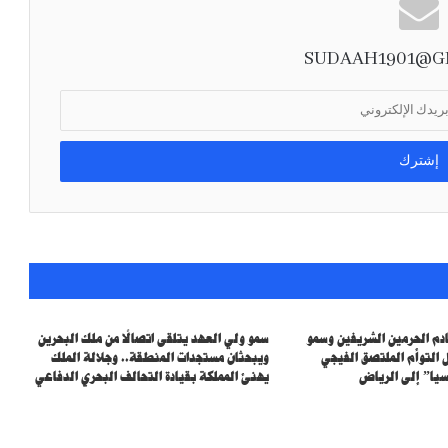
خادم الحرمين الشريفين وسمو ولي العهد يعزيان
رئيس الجزائر في ضحايا حادث انقلاب حافلة
بولاية بومرداس
SUDAAH1901@G
المملكة ترحب بالاتفاق التاريخي لنزع السلاح في
قطاعغزة وتؤكد دعمها لتنفيذ خطة السلام
الشاملة
خادم الحرمين الشريفين وسمو
سمو ولي العهد يتلقى اتصالًا من ملك البحرين
 التوأم الملتصق الفيجي
ويبحثان مستجدات المنطقة.. وجلالة الملك
يا” إلى الرياض
يهنئ المملكة بقيادة التحالف البحري الدفاعي