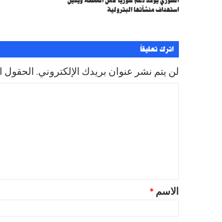
السوري يؤكد دعم سوريا لأمن المملكة ويدين
ن
استهداف منشآتها البترولية
ي
اترك تعليقاً
لن يتم نشر عنوان بريدك الإلكتروني.
الحقول ال
ا
ل
ت
ع
ل
ي
ق
الاسم
*
*