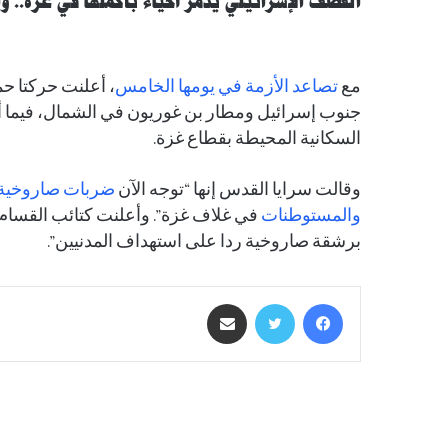
القصف الإسرائيلي يدمر أحياء بأكملها في غزة.. 
مع
تصاعد الأزمة في يومها الخامس
، أعلنت حركتا حم
جنوب إسرائيل ومطار بن غوريون في الشمال، فيما أ
السكانية المحيطة بقطاع غزة.
وقالت سرايا القدس إنها “توجه الآن
ضربات صاروخية م
والمستوطنات
في غلاف غزة”. وأعلنت كتائب القسام
برشقة صاروخية ردا على استهداف المدنيين”.
فيسبوك
تويتر
مشاركة عبر البريد