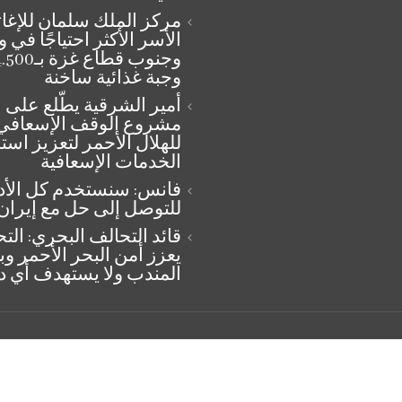
مركز الملك سلمان للإغاث
الأسر الأكثر احتياجًا في
وجنوب قطاع غزة ب
وجبة غذائية ساخنة
أمير الشرقية يطّلع على
مشروع الوقف الإسعافي
للهلال الأحمر لتعزيز است
الخدمات الإسعافية
فانس: سنستخدم كل الأد
للتوصل إلى حل مع إيران
قائد التحالف البحري: الت
يعزز أمن البحر الأحمر وب
المندب ولا يستهدف أي د