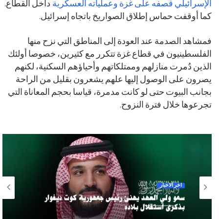
الإسرائيلي قصفه على غزة وعملياته العسكرية
داخل القطاع.
كما أوقفت حماس إطلاق الصواريخ باتجاه إسرائيل.
فمشاهد الصدمة عند العودة إلى المناطق التي نزح منها
الفلسطينيون في قطاع غزة تتكرر مع كثيرين، خصوصا أولئك
الذين دُمرت منازلهم وممتلكاتهم وأحياؤهم السكنية، لكنهم
يصرون على الوصول إليها علهم يشعرون بقليل من الراحة
بجانب البيوت حتى لو كانت مدمرة، قياسا بحجم المعاناة التي
تجرعوها خلال فترة النزوح.
آخر الأخبار
سمو ولي العهد يهنئ رئيس جمهورية كوت ديفوار
بذكرى استقلال بلاده