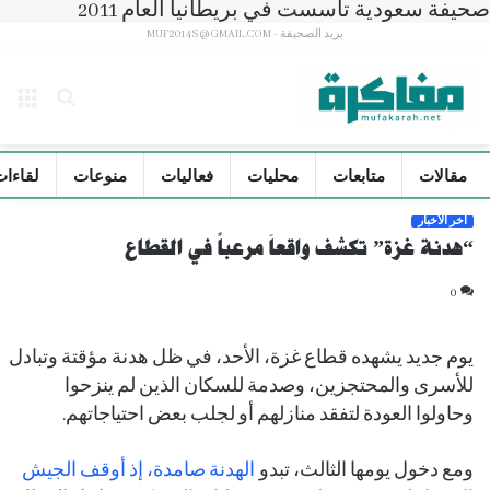
صحيفة سعودية تأسست في بريطانيا العام 2011
بريد الصحيفة - MUF2014S@GMAIL.COM
بحث
الق
عن
مقالات
متابعات
محليات
فعاليات
منوعات
لقاءات
آخر الأخبار
“هدنة غزة” تكشف واقعاَ مرعباً في القطاع
0
يوم جديد يشهده قطاع غزة، الأحد، في ظل هدنة مؤقتة وتبادل
للأسرى والمحتجزين، وصدمة للسكان الذين لم ينزحوا
وحاولوا العودة لتفقد منازلهم أو لجلب بعض احتياجاتهم.
ومع دخول يومها الثالث، تبدو
الهدنة صامدة، إذ أوقف الجيش