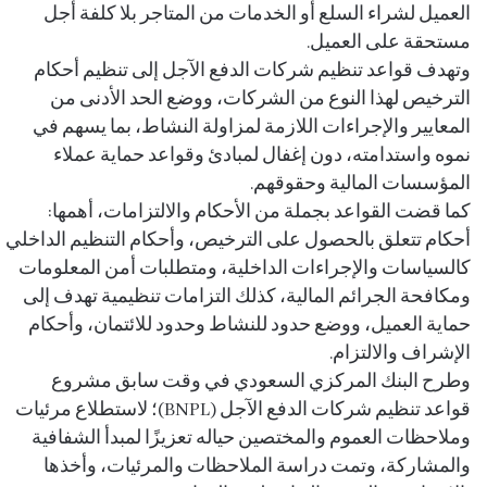
العميل لشراء السلع أو الخدمات من المتاجر بلا كلفة أجل
مستحقة على العميل.
وتهدف قواعد تنظيم شركات الدفع الآجل إلى تنظيم أحكام
الترخيص لهذا النوع من الشركات، ووضع الحد الأدنى من
المعايير والإجراءات اللازمة لمزاولة النشاط، بما يسهم في
نموه واستدامته، دون إغفال لمبادئ وقواعد حماية عملاء
المؤسسات المالية وحقوقهم.
كما قضت القواعد بجملة من الأحكام والالتزامات، أهمها:
أحكام تتعلق بالحصول على الترخيص، وأحكام التنظيم الداخلي
كالسياسات والإجراءات الداخلية، ومتطلبات أمن المعلومات
ومكافحة الجرائم المالية، كذلك التزامات تنظيمية تهدف إلى
حماية العميل، ووضع حدود للنشاط وحدود للائتمان، وأحكام
الإشراف والالتزام.
وطرح البنك المركزي السعودي في وقت سابق مشروع
قواعد تنظيم شركات الدفع الآجل (BNPL)؛ لاستطلاع مرئيات
وملاحظات العموم والمختصين حياله تعزيزًا لمبدأ الشفافية
والمشاركة، وتمت دراسة الملاحظات والمرئيات، وأخذها