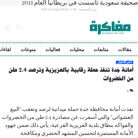
صحيفة سعودية تأسست في بريطانيا العام 2011
بريد الصحيفة - MUF2014S@GMAIL.COM
بحث
الق
عن
مقالات
متابعات
محليات
فعاليات
منوعات
لقاءات
آخر الأخبار
أمانة جدة تنفذ حملة رقابية بالعزيزية وترصد 2.4 طن
من الخضروات
0
نفذت أمانة محافظة جدة حملة ميدانية لرصد وتعقب “البيع
العشوائي” والتي أسفرت عن مصادرة 2.4 طن من الخضروات
والفواكه بنطاق بلدية العزيزية الفرعية، يأتي ذلك ضمن جهود
الأمانة المستمرة لتحسين المشهد الحضري ومكافحة