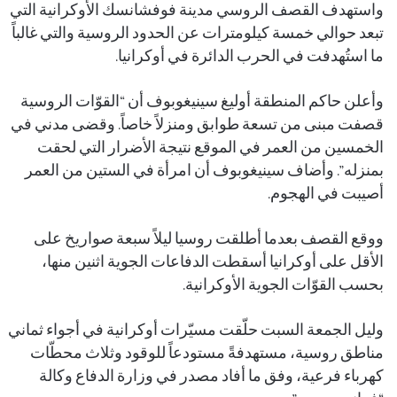
واستهدف القصف الروسي مدينة فوفشانسك الأوكرانية التي
تبعد حوالي خمسة كيلومترات عن الحدود الروسية والتي غالباً
ما استُهدفت في الحرب الدائرة في أوكرانيا.
وأعلن حاكم المنطقة أوليغ سينيغوبوف أن “القوّات الروسية
قصفت مبنى من تسعة طوابق ومنزلاً خاصاً. وقضى مدني في
الخمسين من العمر في الموقع نتيجة الأضرار التي لحقت
بمنزله”. وأضاف سينيغوبوف أن امرأة في الستين من العمر
أصيبت في الهجوم.
ووقع القصف بعدما أطلقت روسيا ليلاً سبعة صواريخ على
الأقل على أوكرانيا أسقطت الدفاعات الجوية اثنين منها،
بحسب القوّات الجوية الأوكرانية.
وليل الجمعة السبت حلّقت مسيّرات أوكرانية في أجواء ثماني
مناطق روسية، مستهدفةً مستودعاً للوقود وثلاث محطّات
كهرباء فرعية، وفق ما أفاد مصدر في وزارة الدفاع وكالة