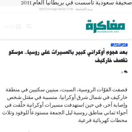
صحيفة سعودية تأسست في بريطانيا العام 2011
بريد الصحيفة - MUF2014S@GMAIL.COM
بحث
القائمة
عن
آخر الأخبار
بعد هجوم أوكراني كبير بالمسيرات على روسيا.. موسكو
تقصف خاركيف
0
قصفت القوّات الروسية، السبت، مبنيين سكنيين في منطقة
خاركيف في شمال شرق أوكرانيا، متسببة في مقتل شخص
وإصابة آخر، في حين استهدفت مسيرات أوكرانية حلّقت في
أجواء ثماني مناطق روسية ليل الجمعة مستودعاً للوقود وثلاث
محطات كهربائية فرعية.