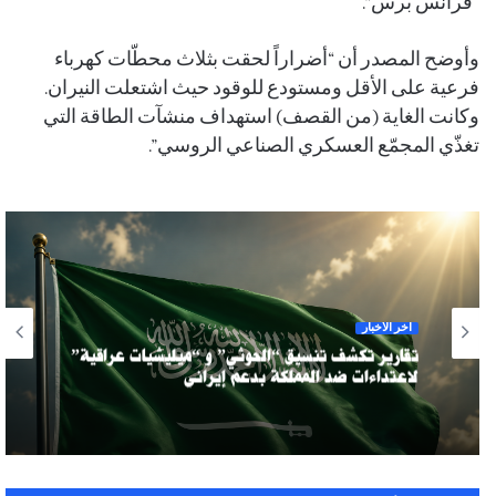
“فرانس برس”.
وأوضح المصدر أن “أضراراً لحقت بثلاث محطّات كهرباء
فرعية على الأقل ومستودع للوقود حيث اشتعلت النيران.
وكانت الغاية (من القصف) استهداف منشآت الطاقة التي
تغذّي المجمّع العسكري الصناعي الروسي”.
آخر الأخبار
تقارير تكشف تنسيق “الحوثي” و “ميليشيات عراقية”
لاعتداءات ضد المملكة بدعم إيراني