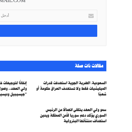
MAIL.COM
أ
د
خ
ل
ب
ر
ي
د
ك
مقالات ذات صلة
ا
ل
إ
السعودية: الضربة الجوية استهدفت قدرات
إنفاذًا لتوجيهات 
ل
الميليشيات فقط ولا تستهدف العراق حكومةً أو
ولي العهد.. وصول
ك
شعبًا
“جيسيبيل وديسيس
ت
ر
سمو ولي العهد يتلقى اتصالًا من الرئيس
و
السوري يؤكد دعم سوريا لأمن المملكة ويدين
ن
استهداف منشآتها البترولية
ي