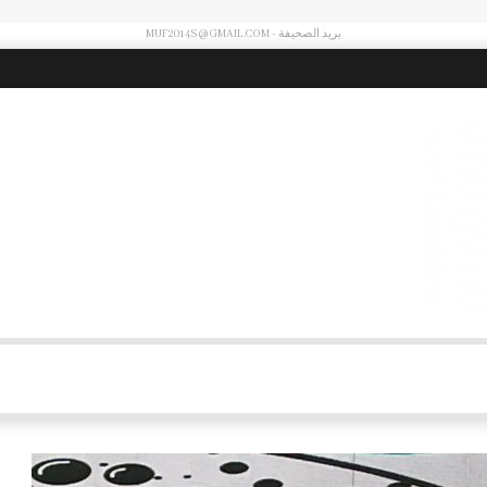
بريد الصحيفة - MUF2014S@GMAIL.COM