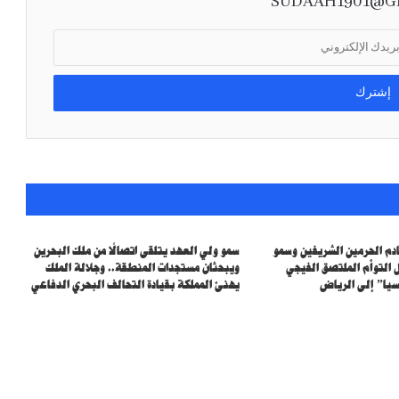
SUDAAH1901@G
المملكة ترحب بالاتفاق التاريخي لنزع السلاح في
قطاعغزة وتؤكد دعمها لتنفيذ خطة السلام
الشاملة
خادم الحرمين الشريفين وسمو
سمو ولي العهد يتلقى اتصالًا من ملك البحرين
 التوأم الملتصق الفيجي
ويبحثان مستجدات المنطقة.. وجلالة الملك
يا” إلى الرياض
يهنئ المملكة بقيادة التحالف البحري الدفاعي