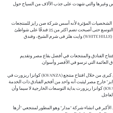
س وغيرها والتي شهدت على جذب الآلاف من السياح حول
الشخصيات المؤثرة لأنه أسس شركة صن رايز للمنتجعات
السياحية والفنادق (SUNRISE) عام 2002، وبدأت في التوسع حتى أصبحت تضم اكثر من 25 فندقًا على شواطئ
البحر الأحمر آخرها منتجع (MERAKI) ميراكى ومنتجع (WHITE HILLS) وايت هلز فى شرم الشيخ، وفندق
تاح الفنادق والمنتجعات في أفضل بقاع مصر وتقديم
دق العائمة التي ترسو في الأقصر وأسوان.
واتجه رجل الأعمال حسام الشاعر إلى عمليات توسع كبرى من خلال افتتاح منتجع (KWANZA) كوانزا ريزورت في
ايز” خارج مصر ليثبت أنه واحد من أفخم الفنادق ذات الخدمة
الرفيعة في وقت قياسي على ان تكون منتجع (KWANZA) كوانزا ريزورت بداية التوسعات الخارجية لا سيما وأن
لعاجل.
ارات، فكانت سنة ٢٠١٥ ذات الحظ الأكبر في انشاء شركة “مدار” وهو المطور لمنتجعي “أزها