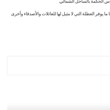
أس الحكمة بالساحل الشمالي.
ا يوفر العطلة التي لا مثيل لها للعائلات والأصدقاء وأخرى
اللواء المالكي: التهديدات البحرية تمس أمن
العالم.. والتحالف يحمي الملاحة وناقلات النفط
بيان مشترك لثماني دول يدين الانتهاكات
الإسرائيلية في غزة ويدعو إلى إجراءات دولية
لوقفها
مصدر سعودي مسؤول ينفي إجراء أي محادثات مع
الحوثيين في مسقط أو عبر أي وسيط
صدور أمر سام بالموافقة على تعيين أعضاء
مجالس مناطق المملكة في دورتها الثامنة لمدة
أربع سنوات