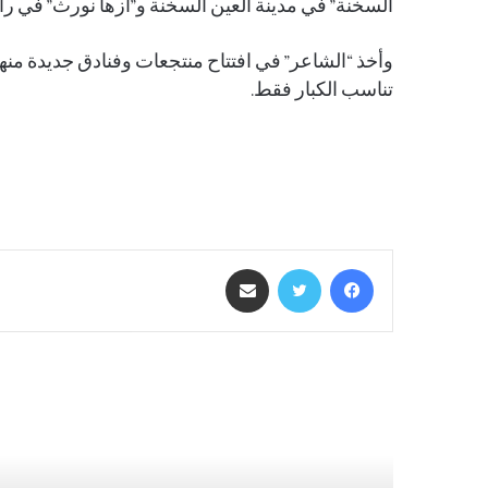
السخنة” في مدينة العين السخنة و”أزها نورث” في ر
وأخذ “الشاعر” في افتتاح منتجعات وفنادق جديدة منها م
تناسب الكبار فقط.
فيسبوك
تويتر
مشاركة عبر البريد
أقرأ التالي