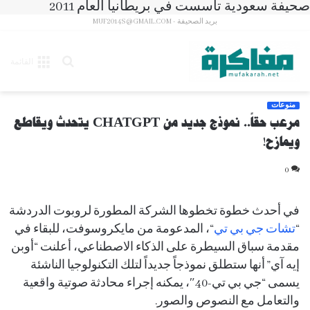
صحيفة سعودية تأسست في بريطانيا العام 2011
بريد الصحيفة - MUF2014S@GMAIL.COM
بحث
القائمة
عن
منوعات
مرعب حقاً.. نموذج جديد من CHATGPT يتحدث ويقاطع
ويمازح!
0
في أحدث خطوة تخطوها الشركة المطورة لروبوت الدردشة
“
تشات جي بي تي
“، المدعومة من مايكروسوفت، للبقاء في
مقدمة سباق السيطرة على الذكاء الاصطناعي، أعلنت “أوبن
إيه آي” أنها ستطلق نموذجاً جديداً لتلك التكنولوجيا الناشئة
يسمى “جي بي تي-40″، يمكنه إجراء محادثة صوتية واقعية
والتعامل مع النصوص والصور.