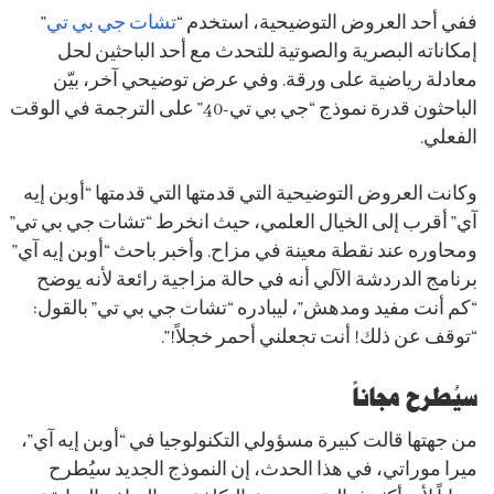
ففي أحد العروض التوضيحية، استخدم “
تشات جي بي تي
”
إمكاناته البصرية والصوتية للتحدث مع أحد الباحثين لحل
معادلة رياضية على ورقة. وفي عرض توضيحي آخر، بيّن
الباحثون قدرة نموذج “جي بي تي-40” على الترجمة في الوقت
الفعلي.
وكانت العروض التوضيحية التي قدمتها التي قدمتها “أوبن إيه
آي” أقرب إلى الخيال العلمي، حيث انخرط “تشات جي بي تي”
ومحاوره عند نقطة معينة في مزاح. وأخبر باحث “أوبن إيه آي”
برنامج الدردشة الآلي أنه في حالة مزاجية رائعة لأنه يوضح
“كم أنت مفيد ومدهش”، ليبادره “تشات جي بي تي” بالقول:
“توقف عن ذلك! أنت تجعلني أحمر خجلاً!”.
سيُطرح مجاناً
من جهتها قالت كبيرة مسؤولي التكنولوجيا في “أوبن إيه آي”،
ميرا موراتي، في هذا الحدث، إن النموذج الجديد سيُطرح