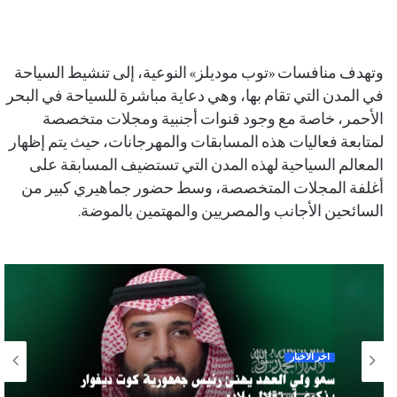
وتهدف منافسات «توب موديلز» النوعية، إلى تنشيط السياحة
في المدن التي تقام بها، وهي دعاية مباشرة للسياحة في البحر
الأحمر، خاصة مع وجود قنوات أجنبية ومجلات متخصصة
لمتابعة فعاليات هذه المسابقات والمهرجانات، حيث يتم إظهار
المعالم السياحية لهذه المدن التي تستضيف المسابقة على
أغلفة المجلات المتخصصة، وسط حضور جماهيري كبير من
السائحين الأجانب والمصريين والمهتمين بالموضة.
آخر الأخبار
سمو ولي العهد يهنئ رئيس جمهورية كوت ديفوار
بذكرى استقلال بلاده