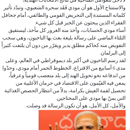
لا دخل للعوامل المناخية في نتائج الانتخابات الهندية،
والاستنتاج الأول هو أن مودي فَقَد سحره الشعبوي، وتبدّد تأثير
كلماته المستندة إلى التحريض القومي والطائفي، أمام جحافل
الفقراء الذين يبحثون عن الخبز قبل كل شيء.
أساء مودي الحسابات، وأخذ منه الغرور كل مأخذ، ليستفيق
الثلثاء الماضي على رسالة بليغة بعث بها الناخبون، وهي سحب
التفويض منه كحاكم مطلق يدبر ويقرّر من دون أن يلتفت كثيراً
إلى البرلمان.
لقد رسم الناخبون في أكبر بلد ديموقراطي في العالم، وعلى
مدى 6 أسابيع من الاقتراع، الخطوط الحمر أمام مودي، وحدّوا
من اندفاعه نحو تحويل الهند إلى بلد متعصب قومياً وعرقياً،
يمعن فيه القيّمون على الاقتصاد في حرمان الأغلبية من
تحصيل لقمة العيش بكرامة، بدلاً من انتظار الحصص الغذائية
التي يمنّ بها مودي على المحتاجين.
والأمل، كل الأمل، هو أن تكون الرسالة قد وصلت.