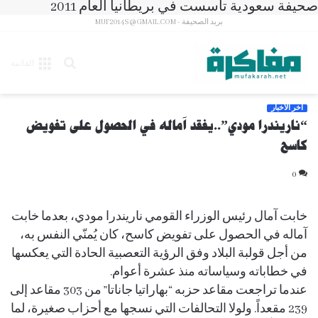
صحيفة سعودية تأسست في بريطانيا العام 2011
بريد الصحيفة - MUF2014S@GMAIL.COM
بحث
القائمة
عن
آخر الأخبار
“ناريندرا مودي”..يفقد آماله في الحصول على تفويض
كاسح
0
خابت آمال رئيس الوزراء القومي ناريندرا مودي، بعدما خابت
آماله في الحصول على تفويض كاسح، كان يُمنّي النفس به،
من أجل قولبة البلاد وفق الرؤية التعصبية الحادة التي يعكسها
في خطاباته وسياساته منذ عشرة أعوام.
عندما تراجعت مقاعد حزبه “بهاراتيا جاناتا” من 303 مقاعد إلى
239 مقعداً. ولولا التحالفات التي نسجها مع أحزاب صغيرة، لما