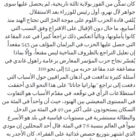
كان تمكّن من الفوز بولاية ثالثة تاريخية، لم يحصل عليها سوى
جواهر لآل نهرو، أول رئيس للوزراء بعد الاستقلال.
يُلقي قادة الحزب اللوم على موجة الحرّ التي تجتاح الهند منذ
أسابيع، ما حال دون الإقبال على الاقتراع وفق النسب التي
كانوا يأملونها، وتالياً انعكس ذلك تراجعاً كبيراً في عدد المقاعد
التي حصل عليها الحزب في البرلمان المؤلف من 543 مقعداً.
إن تعليل التراجع بالظروف المناخية ليس مقنعاً، وإلّا بماذا
يُفسّر نجاح حزب المؤتمر المعارض بزعامة راهول غاندي في
مضاعفة عدد مقاعد حزبه من 52 إلى نحو 100.
أسئلة كثيرة تدافعت في أذهان المراقبين حول الأسباب التي
دفعت إلى تراجع “بهاراتيا جاناتا” على هذا النحو الذي أخفقت
استطلاعات الرأي في توقّعه. في مقدّم الأسباب هو التفاوت
في المستوى المعيشي بين الهنود، حيث أن واحداً في المئة من
السكان يستحوذون على أكثر من 40 في المئة من الدخل.
والبطالة مستشرية في مستويات قياسية في بلد هو الأسرع
نمواً في العالم بنسبة 7.6 في المئة. قال أحد المحللين إن مودي
الذي اشتهر بتوزيع حصص غذائية على الفقراء، كان الأجدر به