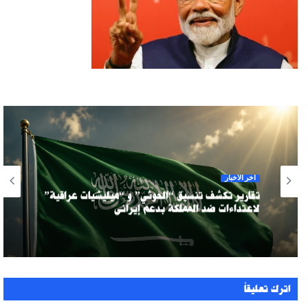
آخر الأخبار
تقارير تكشف تنسيق “الحوثي” و “ميليشيات عراقية”
لاعتداءات ضد المملكة بدعم إيراني
اترك تعليقاً