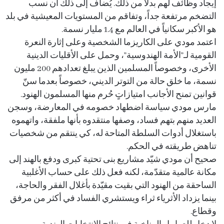
إيجاد وظائف لهم بدلاً من ذلك. يُضاف إلى ذلك أن نسب
التضخم مرتفعة جداً، وتفاقم من المستويات المعيشية في بلد
هو الأكبر سكانياً في العالم مع 1.4 مليار نسمة.
اعتمد مودي على الكاريزما الشخصية وعلى إثارة النعرة
القومية لـ”الأمة الهندوسية”، وحمل على الأقليات الدينية
الأخرى، وخصوصاً المسلمين الذين يبلغ تعدادهم 200 مليون
نسمة، ما خلق حالة من التوتر الديني، خصوصاً بعدما سنّ
قوانين تمنح الأجانب امتيازاتٍ حُرم منها المسلمون الهنود.
مارس مودي سياسة اضطهاد خصومه في المعارضة، وسجن
العديد منهم بتهم فساد، وصفها منتقدوه بأنها ملفقة، واتهموه
باستغلال أدوات السلطة المتاحة له، كي ينتقم من شخصيات
تناهض طريقته في الحكم.
صحيح أن مودي شيّد مشاريع بنى تحتية كبرى ودفع بالهند إلى
مكانة عالمية متقدّمة، لكنه فعل ذلك على حساب الأغلبية
الساحقة من الهنود التي بقيت مقيّدة بأغلال الفقر والحاجة،
بينما يزداد الأثرياء ثراء ويستشري الفساد في أكثر من مرفق
وقطاع.