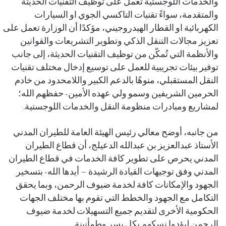
والخدمات اللوجستية تعمل على توظيف التقنيات الحديثة
والمتقدمة، سواءً تقنيات التاكسي الجوي او السيارات
الكهربائية او القطار الهيدروجيني، مؤكدًا أن الوزارة تعمل على
تعزيز مجالات التنقل الذكي وتطوير التشريعات والقوانين
والأنظمة التي تُمكّن من توظيف التقنيات الحديثة، إلى جانب
توفير بيئات تجريبية للعمل على توسيع إدخال مختلف تقنيات
النقل المستقبلي، منوهًا بالدعم الكبير واللامحدود من خادم
الحرمين الشريفين وسمو ولي عهده الأمين- حفظهم الله؛
لمشاريع ومبادرات منظومة النقل والخدمات اللوجستية.
من جانبه، أوضح معالي رئيس الهيئة العامة للطيران المدني
الأستاذ عبدالعزيز بن عبدالله الدعيلج، أن قطاع الطيران
المدني يحرص على تطوير كافة الخدمات في قطاع الطيران
المدني وفق توجيهات القيادة الرشيدة – أيدها الله- بتسخير
الجهود والإمكانات كافة لخدمة ضيوف الرحمن، وبما يحقق
التكامل مع الجهود والخطط التي تقوم بها مختلف الجهات
الحكومية الأخرى لتقديم جميع التسهيلات لخدمة ضيوف
الرحمن ليؤدوا نسكهم بكل يسر وطمأنينة.