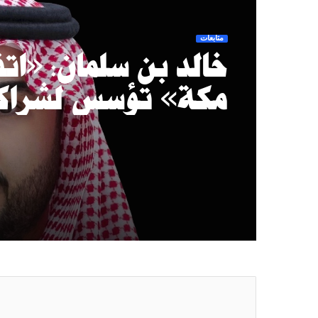
متابعات
خالد بن سلمان: «اتف
مكة» تؤسس لشراك
دفاعية طويلة المد
وتعزز الردع والتكا