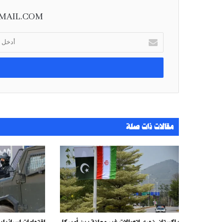
MAIL.COM
أ
د
خ
ل
ب
ر
ي
د
ك
مقالات ذات صلة
ا
ل
إ
ل
ك
ت
ر
و
ن