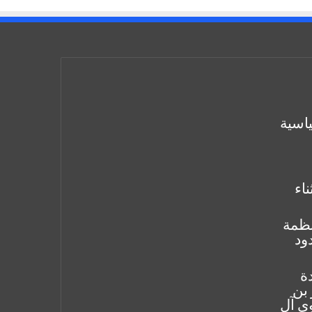
ياسية
ناء
لأنظمة
ود
دة
 بن
وي آل