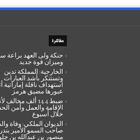
مفاكرة
حنكة ولى العهد براعة س
وميزان قوة جديد
الخارجية: المملكة تدين
وتستنكر بأشد العبارات
استهداف ناقلة إماراتية أث
عبورها مضيق هرمز
ضبط 14.4 ألف مخالف 
الإقامة والعمل وأمن الحد
خلال أسبوع
الديوان الملكي: وفاة وال
صاحب السمو الأمير بندر
منصور بن عبدالله بن جل