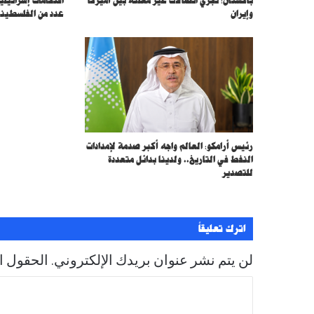
ي
باكستان: نجري اتصالات غير معلنة بين أميركا
اقتحامات إسرائيل
وإيران
عدد من الفلسطين
رئيس أرامكو: العالم واجه أكبر صدمة لإمدادات
النفط في التاريخ.. ولدينا بدائل متعددة
للتصدير
اترك تعليقاً
لن يتم نشر عنوان بريدك الإلكتروني.
الحقول ال
ا
ل