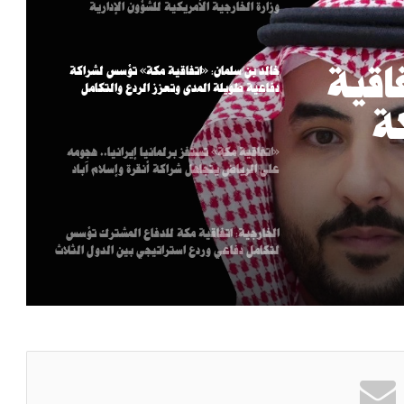
وزارة الخارجية الأمريكية للشؤون الإدارية
اقية
خالد بن سلمان: «اتفاقية مكة» تؤسس لشراكة
دفاعية طويلة المدى وتعزز الردع والتكامل
ة
«اتفاقية مكة» تستفز برلمانيا إيرانيا.. هجومه
ى
على الرياض يتجاهل شراكة أنقرة وإسلام آباد
مل
الخارجية: اتفاقية مكة للدفاع المشترك تؤسس
لتكامل دفاعي وردع استراتيجي بين الدول الثلاث
مزاعم روسية بتورط الناتو في توجيه ضربات
أوكرانية ضد منشآت نفط روسية
اليمن: الدفاعات الجوية أسقطت مسيّرات أطلقها