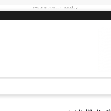
بريد الصحيفة - MUF2014S@GMAIL.COM
اليمن: الدفاعات الجوية أسقطت مسيّرات أطلقها