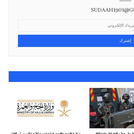
الحوثي فوق مأرب
SUDAAH1901@G
مجلس التعاون يدين استهداف نجران: أمن
السعودية جزء لا يتجزأ من أمن دول المجلس
وزارة الدفاع تعين اللواء البحري الركن عبد الله
الشهري قائداً للتحالف البحري الدفاعي متعدد
الجنسيات
المملكة تُرسِّخ مكانتها وجهةً عالميةً للأحداث
العلمية المتخصصة باستضافة أولمبياد العلوم
النووية الدولي
وزير الخارجية خلال لقائه نظيره الأردني:
الإجراءات الإسرائيلية الأحادية باطلة وحماية
القدس ركيزة أساسية لأي سلام
نائب وزير الخارجية يجري اتصالًا هاتفيًا بوكيل