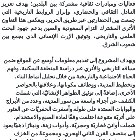
فعاليات ومبادرات ثقافية مشتركة بين البلدين؛ بهدف تعزيز
التبادل الثقافي والحضاري، وإبراز الروابط التاريخية التي
جمعت بين الحضارتين عبر طريق الحرير، ويعكس هذا التعاون
الأثري المشترك التزام السعودية والصين بدعم جهود البحث
العلمي والتاريخي، وتوثيق الإرث الإنساني الذي يجمع بين
شعوب الشرق.
ويهدف المشروع إلى تقديم معلومات أوسع عن الموقع ضمن
سياقه التاريخي والأثري عبر دراسة المنطقة السكنية، وفهم
الحياة الاجتماعية والتاريخية من خلال تحليل أنماط البناء،
وتخطيط المدينة، ووظائف مكوناتها، وعلاقتها بالحواضر
الأخرى، إضافةً إلى توثيق الظواهر الإنشائيّة التي شملت
الكشف عن أجزاء واسعة من سور المدينة، وعدد من الأبراج
والبوابات الممتدة على طوله.وأسفرت الحفريّات عن العثور
على أثريّة متنوعة اختلفت وفقًا لمادة الصنع والاستخدام،
شملت أوانيَ فخاريّة وحجريّة، وأدوات زينة، ودينارًا ذهبيًا يعود
إلى منتصف القرن الثاني الهجري، ومجموعةً من الخزف