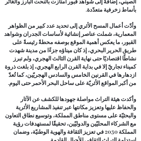
الصيني، إضافةً إلى شواهد قبور امتازت بالنحت البارز والغائر
بأنماط زخرفية متعدّدة.
وأدّت أعمال المسح الأثري إلى تحديد عدد كبير من الظواهر
المعمارية، شملت عناصر إنشائية لأساسات الجدران وشواهد
القبور، ما يعكس أهمية الموقع بوصفه محطةً رئيسةً على
طريق الحرير البحري، إذ كان ميناؤه جزءًا من مدينة شهدت
نشاطًا اقتصاديًا حتى نهاية القرن الثالث الهجري، ولم تبرز
كميناء تجاريّ إلا في بداية القرن الرابع الهجري، إذ بلغت ذروة
ازدهارها في القرنين الخامس والسادس الهجريّين، كما تُعدّ
من أكبر المواقع الأثريّة على ساحل البحر الأحمر حتى اليوم.
وأكدت هيئة التراث مواصلة جهودها للكشف عن الآثار
والحفاظ عليها وتعزيز مكانتها عبر تنفيذ المشاريع الأثرية
والبحثيّة على مستوى مناطق المملكة، وتوسيع نطاق التعاون
مع الشركاء المحليّين والدوليّين، تحقيقًا لمستهدفات رؤية
المملكة 2030 في تعزيز الثقافة والهوية الوطنيّة، وضمان
استدامة التراث الثقافي للأجيال القادمة.