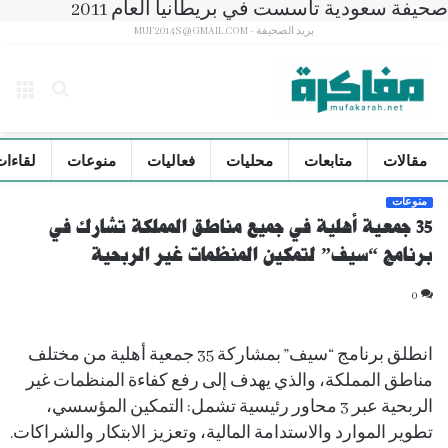
صحيفة سعودية تأسست في بريطانيا العام 2011
بريد الصحيفة - MUF2014S@GMAIL.COM
بحث
الق
عن
مقالات
متابعات
محليات
فعاليات
منوعات
لقاءات
منوعات
35 جمعية أهلية في جميع مناطق المملكة تشارك في
برنامج “سيف” لتمكين المنظمات غير الربحية
0
انطلق برنامج “سيف” بمشاركة 35 جمعية أهلية من مختلف
مناطق المملكة، والذي يهدف إلى رفع كفاءة المنظمات غير
الربحية عبر 3 محاور رئيسية تشمل: التمكين المؤسسي،
تطوير الموارد والاستدامة المالية، وتعزيز الابتكار والشراكات.