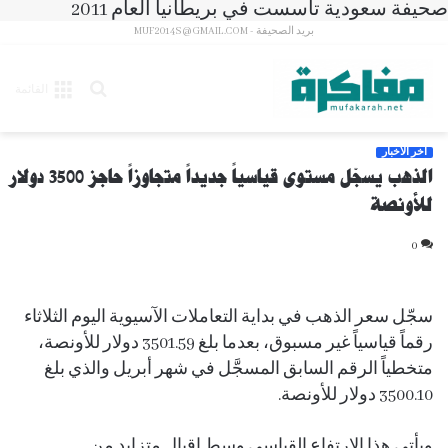
صحيفة سعودية تأسست في بريطانيا العام 2011
بريد الصحيفة - MUF2014S@GMAIL.COM
بحث
القائمة
عن
آخر الأخبار
الذهب يسجّل مستوى قياسياً جديداً متجاوزاً حاجز 3500 دولار
للأونصة
0
سجّل سعر الذهب في بداية التعاملات الآسيوية اليوم الثلاثاء
رقماً قياسياً غير مسبوق، بعدما بلغ 3501.59 دولار للأونصة،
متخطياً الرقم السابق المسجَّل في شهر أبريل والذي بلغ
3500.10 دولار للأونصة.
ويأتي هذا الارتفاع القياسي وسط إقبال متزايد من