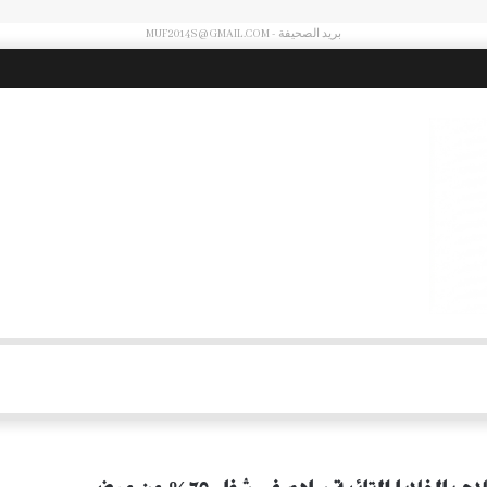
بريد الصحيفة - MUF2014S@GMAIL.COM