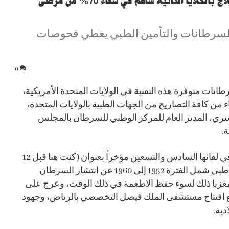
المركز الوطني للسرطان: استخدام الكيماوي والعلاج بالخلايا التائية ساهم في شفاء 70% من مرضى
كشف مبكرا عن 50 نوع من السرطانات والتأمين الطبي يغطي فحوصات
0
ن ٥٠ نوع من أنواع السرطانات متوفرة هذه التقنية في الولايات المتحدة الأمريكية،
ء من كافة التصاريح من الجهات الطبية بالولايات المتحدة،
ري، المدير العام للمركز الوطني للسرطان بالمجلس
.
وتناول الدكتور مشبب العسيري، في ديوانية الأطباء في لقائها السادس والتسعين مؤخراً بعنوان (كنت هنا قبل 12
عاماً … كيف تغيرت معركتنا مع السرطان)، أول بحث طبي شمل الفترة 1952 إلى 1960 عن انتشار السرطان
 معزيا ذلك لسوء حفظ الاطعمة في ذلك الوقت، وعرج على
لتعامل مع مرض السرطان منذ العام 1975م مع افتتاح مستشفى الملك فيصل التخصصي بالرياض، وجهود
ية.