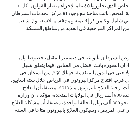
و بعدها سرطان الثدي و ثم سرطان الكبد، داعيا، الأشخاص الذي تجاوزوا ٤٥ عاما لإجراء منظار القولون لكل 10
سنوات للتأكد من عدم وجود الإصابة، مضيفا، أن عملية الفحص باتت متاحة مع وجود 61 مركزا لخدمات السرطان
منتشرا في المملكة، حيث تتوزع على 11 مركزا مرجعي شامل و 6 مراكز إقليمية و 34 قسم للاسعة و 7 شعب
د من المراكز المرجعية في العديد من مناطق المملكة.
 السرطان بأنواعه في ديسمبر المقبل، خصوصا وان
ان الصورة باتت أفضل من السابق، فيما يتعلق بتقبل
الكشف المبكر، لافتا إلى ان الكشف المبكر لا يجد قبولا حتى في الدول المتقدمة، فهناك 50% من السكان في
لى قرب افتتاح مركز البروتون في الرياض خلال ستة اسابيع،
حيث تبلغ التكلفة الاجمالية للمركز مليار ريال، فيما بدأت رحلة العلاج بالبروتون منذ 2012، مضيفا، أن العلاج
بالبروتون مرتفع للغاية، حيث تبلغ تكلفة الجلسة الواحدة 600 ألف ريال في الولايات المتحدة، مؤكدا، أن وزارة
الصحة تتحمل تكاليف العلاج بالبروتون، وتبلغ التكلفة نحو 200 ألف ريال للحالة الواحدة، مضيفا، أن مشكلة العلاج
ير على المريض، وسيكون العلاج بالبروتون متاحا في السنة