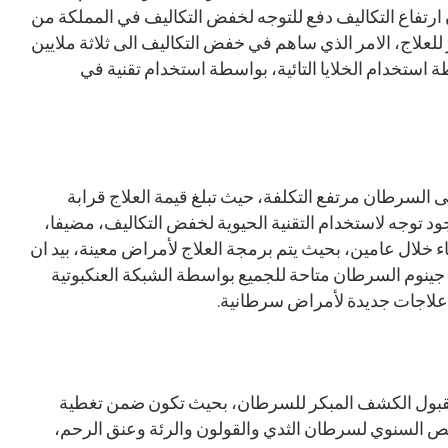
 ريال، لافتا إلى أن ارتفاع التكاليف دفع للتوجه لخفض التكاليف في المملكة من
 للعلاج، الامر الذي ساهم في خفض التكاليف الى ثلاثة ملايين
 علاج ما يزيد على 200 حالة بواسطة استخدام الخلايا التائية، بواسطة استخدام تقنية في
 السرطان مرتفع التكلفة، حيث تبلغ قيمة العلاج قرابة
جود توجه لاستخدام التقنية الحيوية لخفض التكاليف، مضيفا،
ء خلال عامين، بحيث يتم برمجة العلاج لأمراض معينة، بيد ان
 جينوم السرطان متاحة للجميع بواسطة الشبكة العنكبوتية
 علاجات جديدة لأمراض سرطانية.
قبول الكشف المبكر للسرطان، بحيث تكون ضمن تغطية
 لفحص السنوي لسرطان الثدي والقولون والرئة وعنق الرحم،