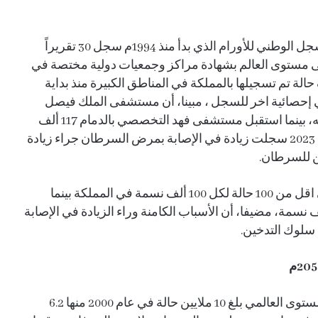
وكشف بأن المركز الوطني للسرطان ومن خلال السجل الوطني للأورام الذي بدأ منذ 1994م سجل 30 تقريراً
 السجلات على مستوى العالم بشهادة مراكز وجمعيات دولية مختصة في
سرطان، وأوضح السجل بأن هناك 400 ألف حالة تم تسجيلها بالمملكة في المناطق الكبيرة منذ بداية
ة إصابة ظهرت في إحصائية اخر للسجل ، مبينا، أن مستشفى الملك فيصل
التخصصي عالج 74 ألف مريض بالسرطان منذ افتتاحه، بينما استقبل مستشفى فهد التخصصي بالدمام 117 ألف
حالة منذ انشائه، مضيفا، أن الفترة الزمنية ٢٠٢١ إلى 2023 سجلت زيادة في الإصابة بمرض السرطان جراء زيادة
ن للسرطان.
وذكر، ان عدد الإصابة في السنوات الماضية يصل الى اقل من 100 حالة لكل 100 ألف نسمة في المملكة بينما
ت اعداد الإصابة لتصل الى 135 حالة لكل 100 ألف نسمة، مضيفا، أن الأسباب الكامنة وراء الزيادة في الإصابة
 سلوك التدخين.
وأوضح، أن اجمالي الإصابة بمرض السرطان على المستوى العالمي بلغ 10 ملايين حالة في عام 2000 منها 6.2