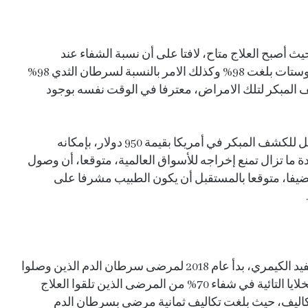
صبح العلاج متاح، لافتا على أن نسبة الشفاء عند
اكتشاف المرض في مراحله الاولى من سرطان البروستات بلغت 98% وكذلك الامر بالنسبة لسرطان الثدي 98%
98%، مرجعا ذلك للكشف المبكر لتلك الامراض، معترفا في الوقت نفسه بوجود
وطمأن الدكتور مشبب عسيري، المرضى بوجود تحليل للكشف المبكر في أمريكا بقيمة 950 دولار، بإمكانه
المتحدة ما تزال تمنع إخراجه للأسواق العالمية، متوقعا، أن وصول
ضيفا، متوقعا بالمستقبل أن يكون الطبيب مشرفا على
وأضاف، أن استخدام الخلايا التائية لمستقبلات المستفيد الكيمري، بدأ عام 2018 لمرضى سرطان الدم الذين وصلوا
لمراحل متقدمة من المرض، حيث ساهم استخدام الخلايا التائية في شفاء 70% من المرضى الذين تلقوا العلاج
تكاليف، حيث بلغت تكاليف ثمانية مرضى بسرطان الدم