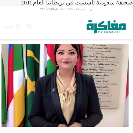
صحيفة سعودية تأسست في بريطانيا العام 2011
بريد الصحيفة - MUF2014S@GMAIL.COM
بحث
القائمة
عن