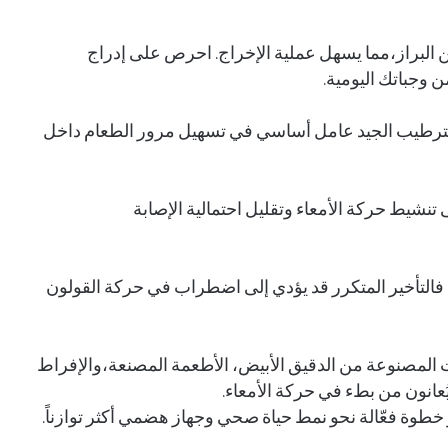
ين البراز،مما يسهل عملية الإخراج. احرص على إدراج
 وجباتك اليومية.
اب من الماء يوميًا،الترطيب الجيد عامل أساسي في تسهيل مرور الطعام داخل
نشيط حركة الأمعاء وتقليل احتمالية الإصابة
، فالتأخير المتكرر قد يؤدي إلى اضطراب في حركة القولون
ات المصنوعة من الدقيق الأبيض، الأطعمة المصنعة،والإفراط
ُعانون من بطء في حركة الأمعاء.
خطوة فعّالة نحو نمط حياة صحي وجهاز هضمي أكثر توازناً.
هل أصبح السفر لغةً للتفاخر؟