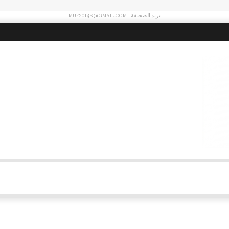
بريد الصحيفة - MUF2014S@GMAIL.COM