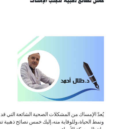
خمس نصائح ذهبية لتجنّب الإمساك
يُعدّ الإمساك من المشكلات الصحية الشائعة التي قد ت
ونمط الحياة،وللوقاية منه،إليك خمس نصائح ذهبية