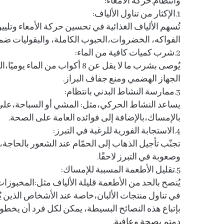
وانتظام.حركة الأمعاء:
1.الإكثار من تناول الألياف:
تُسهم الألياف الغذائية في تحسين حركة الأمعاء وتلي
الفواكه، الخضروات،الحبوب الكاملة، والبقوليات ضمن
2.شرب كميات كافية من الماء:
يُوصى بشرب ما لا يقل عن 8 أكو
الجهاز الهضمي ومنع جفاف البراز.
3.ممارسة النشاط البدني بانتظام:
يساعد النشاط الحركي،مثل: المشي أو السباحة،على ت
بالإمساك،بالإضافة إلى فوائده العامة على الصحة.
4.الاستجابة الفورية للرغبة في التبرز:
تجنّب تأجيل الذهاب إلى الحمّام عند الشعور بالحاجة
وصعوبة في التبرز لاحقًا.
5.تقليل الأطعمة المسببة للإمساك:
يُنصح بالحد من الأطعمة قليلة الألياف مثل:المخبوز
في تناول منتجات الألبان،خاصة عند الأشخاص الذين ي
بإتباع هذه النصائح البسيطة، يمكن لكل فرد أن يخطو 
دمتم بصحة وعافية.