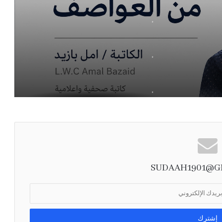
.
.
.
هل أصبح السفر لغةً للتفاخر؟
هل نتقن فنّ «شعرة معاوية»؟
SUDAAH1901@G
«سياحة المطافيق»