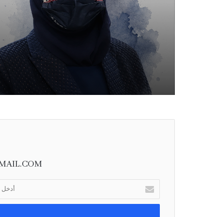
MAIL.COM
أ
د
خ
ل