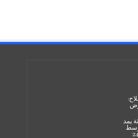
اح:
رض
ة يمد
 وسط
ـ24.500