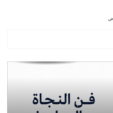
هل نتقن فنّ «شعرة معاوية»؟
اض
«سياحة المطافيق»
ضوابط لأسعار علاج الأسنان وعمليات
التجميل… حماية للمستهلك واستدامة للقطاع
الصحي
وفاء بلا ميثاق
.
.